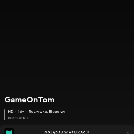
GameOnTom
HD
16+
Rozrywka
,
Blogerzy
BEZPŁATNIE
31
14
OGLĄDAJ W APLIKACJI