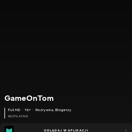
GameOnTom
Full HD
16+
Rozrywka
,
Blogerzy
BEZPŁATNIE
31
14
OGLĄDAJ W APLIKACJI