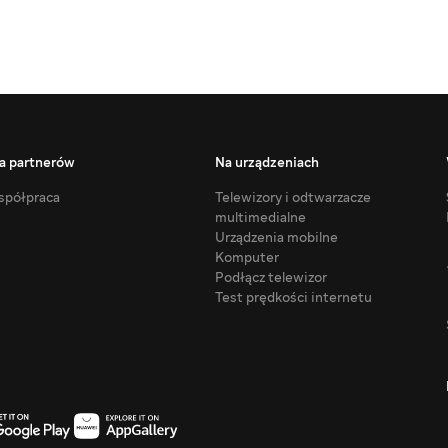
a partnerów
Na urządzeniach
półpraca
Telewizory i odtwarzacze
multimedialne
Urządzenia mobilne
Komputer
Podłącz telewizor
Test prędkości internetu