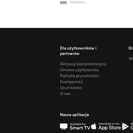
Dekodery
Dla użytkowników i
Dl
partnerów
Ws
Aktywuj kod promocyjny
Umowa użytkownika
Polityka prywatności
Dostępność
Usuń konto
O nas
Nasze aplikacje