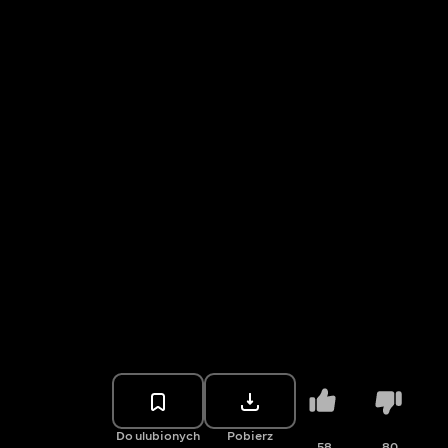
Do ulubionych
Pobierz
58
80