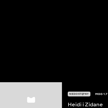
MGG
1.7
NIEDOSTĘPNY
Heidi i Zidane