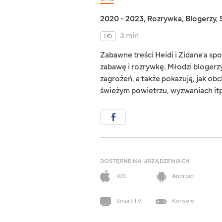
2020 - 2023
,
Rozrywka
,
Blogerzy
,
3 min
HD
Zabawne treści Heidi i Zidane'a s
zabawę i rozrywkę. Młodzi blogerz
zagrożeń, a także pokazują, jak ob
świeżym powietrzu, wyzwaniach itp
DOSTĘPNE NA URZĄDZENIACH
iOS
Android
Smart TV
Konsole