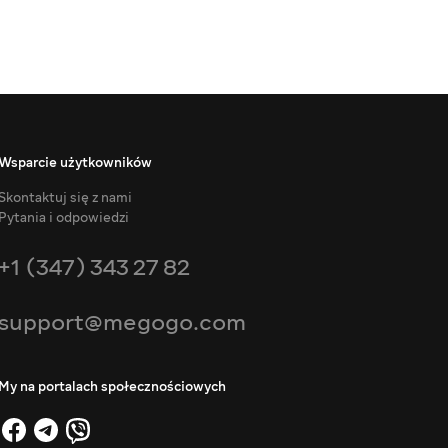
Wsparcie użytkowników
Skontaktuj się z nami
Pytania i odpowiedzi
+1 (347) 343 27 82
support@megogo.com
My na portalach społecznościowych