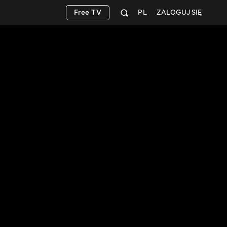
Free TV
PL
ZALOGUJ SIĘ