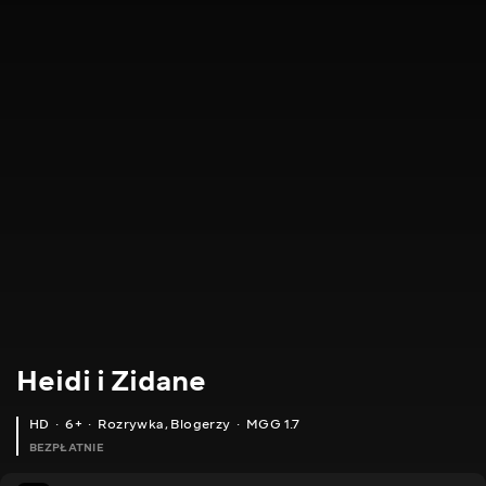
Heidi i Zidane
HD
6+
Rozrywka
,
Blogerzy
MGG 1.7
BEZPŁATNIE