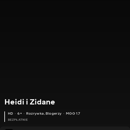
Heidi i Zidane
HD
6+
Rozrywka
,
Blogerzy
MGG 1.7
BEZPŁATNIE