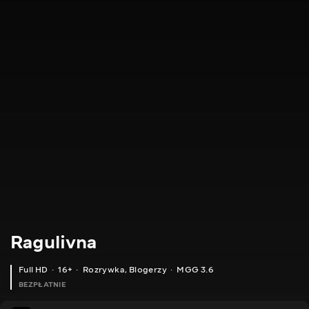
Ragulivna
Full HD
16+
Rozrywka
,
Blogerzy
MGG 3.6
BEZPŁATNIE