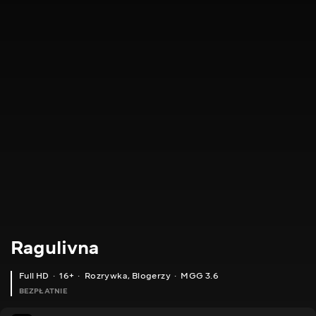
Ragulivna
Full HD
16+
Rozrywka
,
Blogerzy
MGG 3.6
BEZPŁATNIE