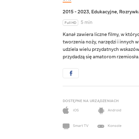
2015 - 2023
,
Edukacyjne
,
Rozrywk
5 min
Full HD
Kanał zawiera liczne filmy, w któ
tworzenia noży, narzędzi i innych
udziela wielu przydatnych wskazówe
przydadzą się amatorom rzemiosła
DOSTĘPNE NA URZĄDZENIACH
iOS
Android
Smart TV
Konsole