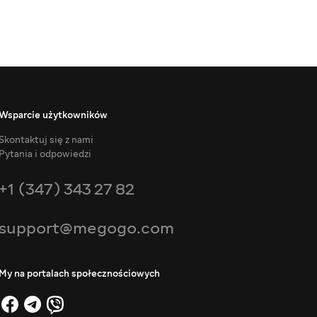
Wsparcie użytkowników
Skontaktuj się z nami
Pytania i odpowiedzi
+1 (347) 343 27 82
support@megogo.com
My na portalach społecznościowych