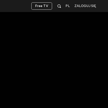
Free TV
PL
ZALOGUJ SIĘ