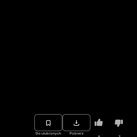
Do ulubionych
Pobierz
8
3