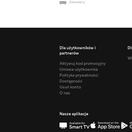
Dekodery
Dla użytkowników i
Dl
partnerów
Ws
Aktywuj kod promocyjny
Umowa użytkownika
Polityka prywatności
Dostępność
Usuń konto
O nas
Nasze aplikacje