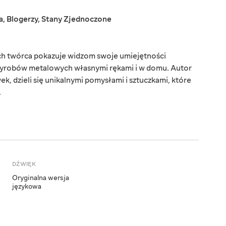
a
,
Blogerzy
,
Stany Zjednoczone
rych twórca pokazuje widzom swoje umiejętności
 wyrobów metalowych własnymi rękami i w domu. Autor
k, dzieli się unikalnymi pomysłami i sztuczkami, które
.
DŹWIĘK
Oryginalna wersja
językowa