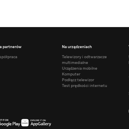
a partnerów
Na urządzeniach
półpraca
Telewizory i odtwarzacze
multimedialne
Urządzenia mobilne
Komputer
Podłącz telewizor
Test prędkości internetu