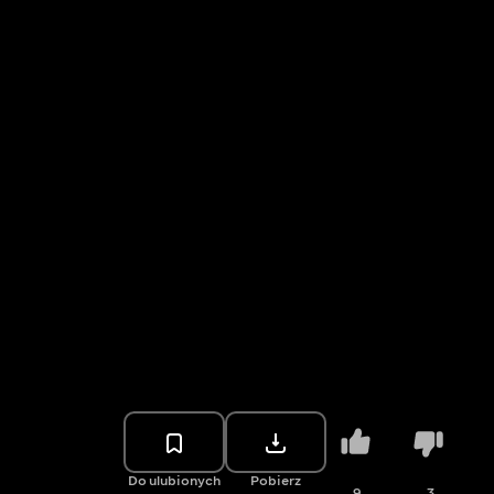
Do ulubionych
Pobierz
9
3