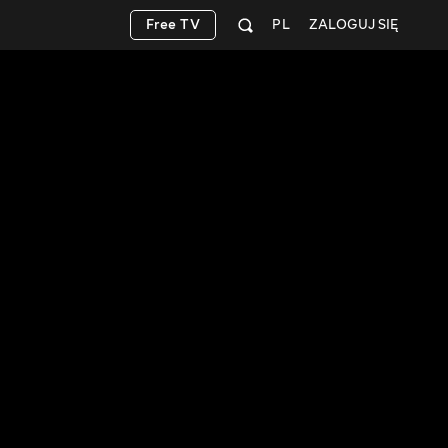
Free TV
PL
ZALOGUJ SIĘ