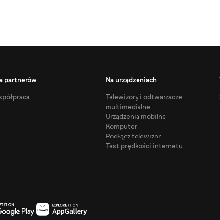
a partnerów
Na urządzeniach
półpraca
Telewizory i odtwarzacze
multimedialne
Urządzenia mobilne
Komputer
Podłącz telewizor
Test prędkości internetu