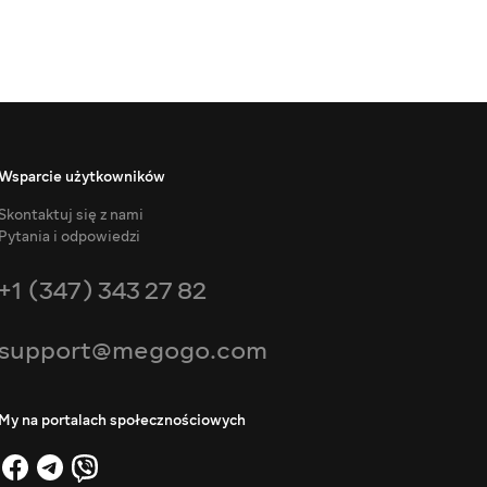
Wsparcie użytkowników
Skontaktuj się z nami
Pytania i odpowiedzi
+1 (347) 343 27 82
support@megogo.com
My na portalach społecznościowych