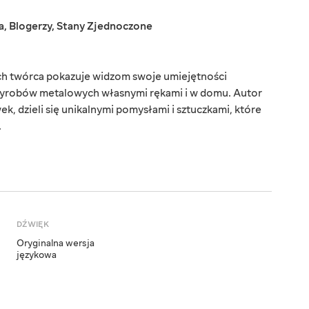
a
,
Blogerzy
,
Stany Zjednoczone
rych twórca pokazuje widzom swoje umiejętności
 wyrobów metalowych własnymi rękami i w domu. Autor
k, dzieli się unikalnymi pomysłami i sztuczkami, które
.
DŹWIĘK
Oryginalna wersja
językowa