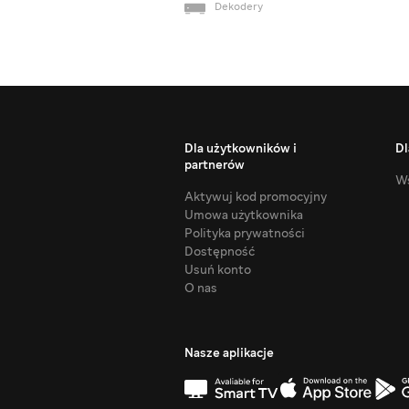
Dekodery
Dla użytkowników i
Dl
partnerów
Ws
Aktywuj kod promocyjny
Umowa użytkownika
Polityka prywatności
Dostępność
Usuń konto
O nas
Nasze aplikacje