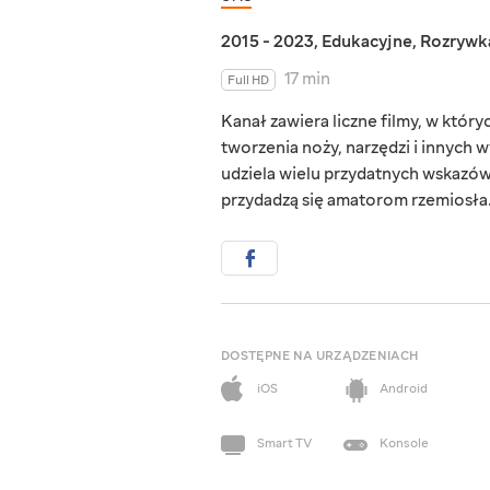
2015 - 2023
,
Edukacyjne
,
Rozrywk
17 min
Full HD
Kanał zawiera liczne filmy, w któ
tworzenia noży, narzędzi i innych
udziela wielu przydatnych wskazówe
przydadzą się amatorom rzemiosła
DOSTĘPNE NA URZĄDZENIACH
iOS
Android
Smart TV
Konsole