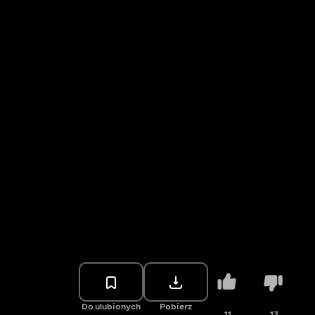
Do ulubionych
Pobierz
11
13