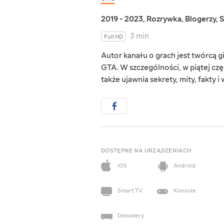
2019 - 2023
,
Rozrywka
,
Blogerzy
,
S
3 min
Full HD
Autor kanału o grach jest twórcą 
GTA. W szczególności, w piątej częś
także ujawnia sekrety, mity, fakty i
DOSTĘPNE NA URZĄDZENIACH
iOS
Android
Smart TV
Konsole
Dekodery