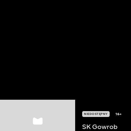
16+
NIEDOSTĘPNY
SK Gowrob