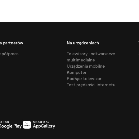
a partnerów
Na urządzeniach
półpraca
Telewizory i odtwarzacze
multimedialne
Urządzenia mobilne
Komputer
Podłącz telewizor
Test prędkości internetu