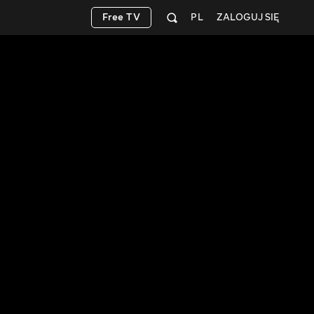
Free TV
PL
ZALOGUJ SIĘ