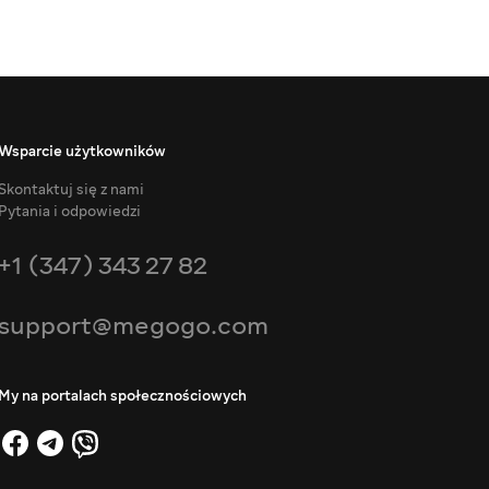
Wsparcie użytkowników
Skontaktuj się z nami
Pytania i odpowiedzi
+1 (347) 343 27 82
support@megogo.com
My na portalach społecznościowych