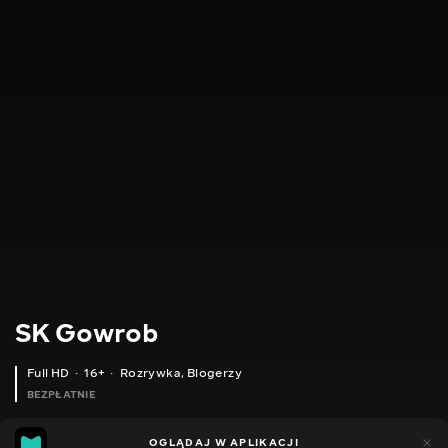
SK Gowrob
Full HD
16+
Rozrywka
,
Blogerzy
BEZPŁATNIE
11
13
OGLĄDAJ W APLIKACJI