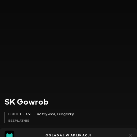
SK Gowrob
Full HD
16+
Rozrywka
,
Blogerzy
BEZPŁATNIE
11
13
OGLĄDAJ W APLIKACJI