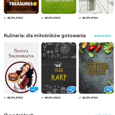
BEZPŁATNIE
BEZPŁATNIE
BEZPŁATNIE
Kulinaria: dla miłośników gotowania
WSZYSTKIE
BEZPŁATNIE
BEZPŁATNIE
BEZPŁATNIE