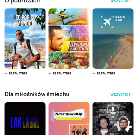
O podróżach
WSZYSTKIE
BEZPŁATNIE
BEZPŁATNIE
BEZPŁATNIE
Dla miłośników śmiechu
WSZYSTKIE