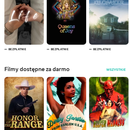
BEZPŁATNIE
BEZPŁATNIE
BEZPŁATNIE
Filmy dostępne za darmo
WSZYSTKIE