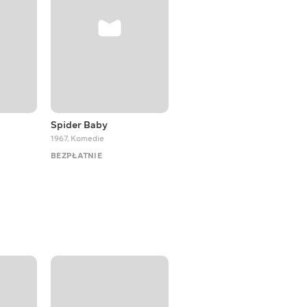
Spider Baby
The Wackiest Wagon
Train in the West
1967
,
Komedie
1976
,
Westerny
BEZPŁATNIE
BEZPŁATNIE