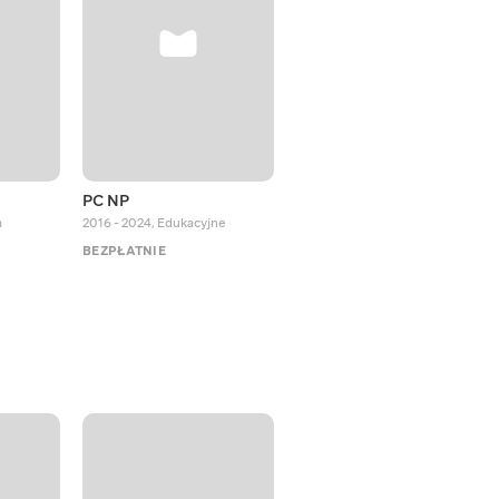
PC NP
Octopus Effects
a
2016 - 2024
,
Edukacyjne
2018 - 2024
,
Edukacyjne
BEZPŁATNIE
BEZPŁATNIE