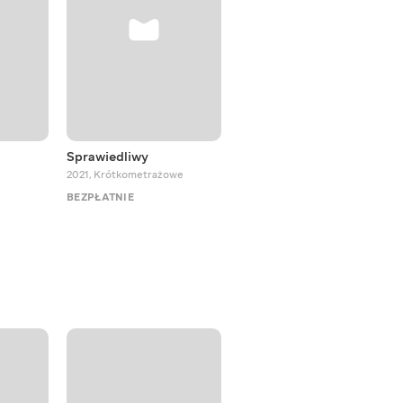
Sprawiedliwy
Był sobie pies Sirko
2021
,
Krótkometrażowe
2025
,
Musicale
BEZPŁATNIE
BEZPŁATNIE