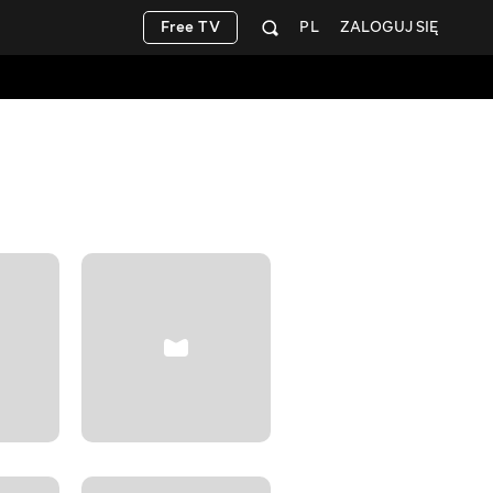
Free TV
PL
ZALOGUJ SIĘ
Teen Stor
+12
Rozrywka
BEZPŁATNIE