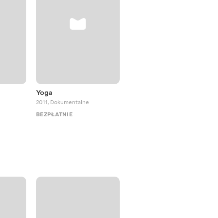
Yoga
5 Tibetan Rites
2011
,
Dokumentalne
2012
,
Dokumentalne
BEZPŁATNIE
BEZPŁATNIE