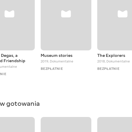
 Degas, a
Museum stories
The Explorers
d Friendship
2019
,
Dokumentalne
2018
,
Dokumentalne
umentalne
BEZPŁATNIE
BEZPŁATNIE
NIE
ków gotowania