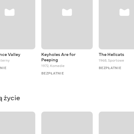
ce Valley
Keyholes Are for
The Hellcats
Peeping
terny
1968
,
Sportowe
1972
,
Komedie
NIE
BEZPŁATNIE
BEZPŁATNIE
ą życie