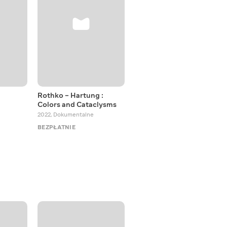
Rothko – Hartung :
Private Tour
Colors and Cataclysms
2018 - 2023
,
Dokumentalne
2022
,
Dokumentalne
BEZPŁATNIE
BEZPŁATNIE