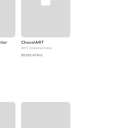
ctor
ChocolART
Yoga
2017
,
Dokumentalne
2011
,
Dokumentalne
BEZPŁATNIE
BEZPŁATNIE