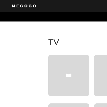
Free tel
Get access to a varie
will cater to everyon
TV