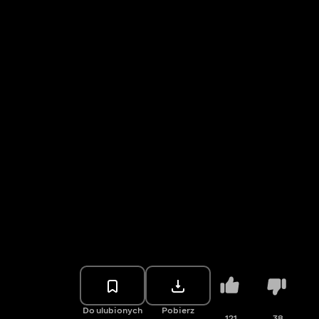
Do ulubionych
Pobierz
121
38