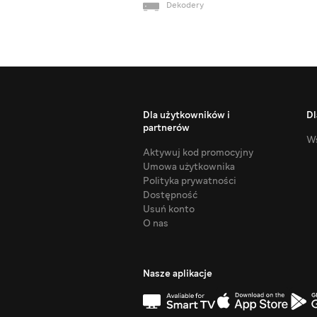
Dekodery
Dla użytkowników i
Dl
partnerów
Ws
Aktywuj kod promocyjny
Umowa użytkownika
Polityka prywatności
Dostępność
Usuń konto
O nas
Nasze aplikacje