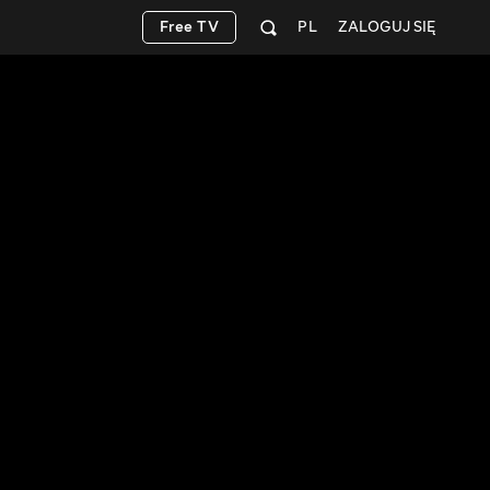
Free TV
PL
ZALOGUJ SIĘ