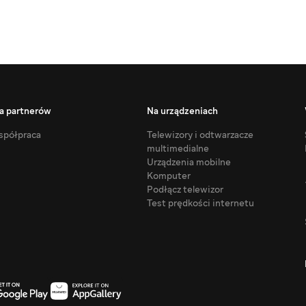
a partnerów
Na urządzeniach
półpraca
Telewizory i odtwarzacze
multimedialne
Urządzenia mobilne
Komputer
Podłącz telewizor
Test prędkości internetu