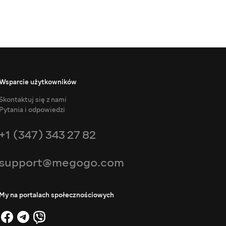
Wsparcie użytkowników
Skontaktuj się z nami
Pytania i odpowiedzi
+1 (347) 343 27 82
support@megogo.com
My na portalach społecznościowych