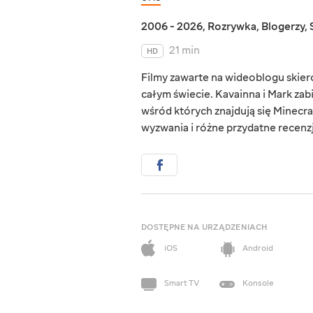
2006 - 2026
,
Rozrywka
,
Blogerzy
,
21 min
HD
Filmy zawarte na wideoblogu skie
całym świecie. Kavainna i Mark zab
wśród których znajdują się Minecraf
wyzwania i różne przydatne recenzj
DOSTĘPNE NA URZĄDZENIACH
iOS
Android
Smart TV
Konsole