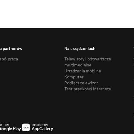
a partnerów
Na urządzeniach
półpraca
Telewizory i odtwarzacze
multimedialne
Urządzenia mobilne
Komputer
Podłącz telewizor
Test prędkości internetu