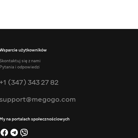
Wsparcie użytkowników
Skontaktuj się z nami
Pytania i odpowiedzi
+1 (347) 343 27 82
support@megogo.com
My na portalach społecznościowych