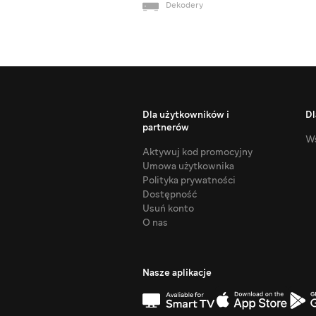
Dekodery
Dla użytkowników i
Dl
partnerów
Ws
Aktywuj kod promocyjny
Umowa użytkownika
Polityka prywatności
Dostępność
Usuń konto
O nas
Nasze aplikacje