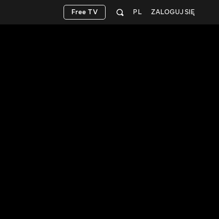
Free TV
PL
ZALOGUJ SIĘ