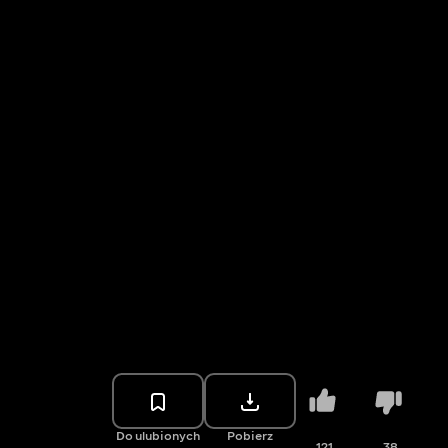
Do ulubionych
Pobierz
121
38