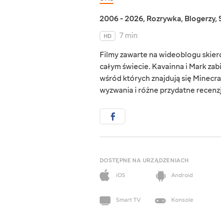
2006 - 2026
,
Rozrywka
,
Blogerzy
,
7 min
HD
Filmy zawarte na wideoblogu skie
całym świecie. Kavainna i Mark zab
wśród których znajdują się Minecraf
wyzwania i różne przydatne recenzj
DOSTĘPNE NA URZĄDZENIACH
iOS
Android
Smart TV
Konsole