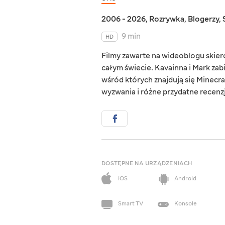
2006 - 2026
,
Rozrywka
,
Blogerzy
,
9 min
HD
Filmy zawarte na wideoblogu skie
całym świecie. Kavainna i Mark zab
wśród których znajdują się Minecraf
wyzwania i różne przydatne recenzj
DOSTĘPNE NA URZĄDZENIACH
iOS
Android
Smart TV
Konsole