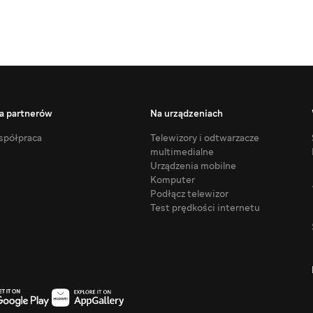
a partnerów
Na urządzeniach
półpraca
Telewizory i odtwarzacze
multimedialne
Urządzenia mobilne
Komputer
Podłącz telewizor
Test prędkości internetu