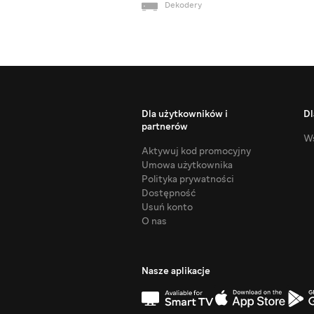
Dekodery
Dla użytkowników i
Dl
partnerów
Ws
Aktywuj kod promocyjny
Umowa użytkownika
Polityka prywatności
Dostępność
Usuń konto
O nas
Nasze aplikacje