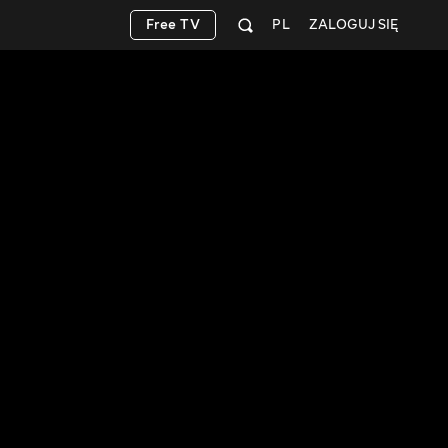
Free TV
PL
ZALOGUJ SIĘ