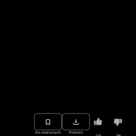
Do ulubionych
Pobierz
121
38