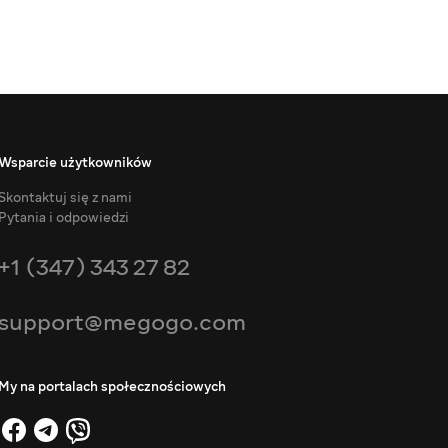
Wsparcie użytkowników
Skontaktuj się z nami
Pytania i odpowiedzi
+1 (347) 343 27 82
support@megogo.com
My na portalach społecznościowych