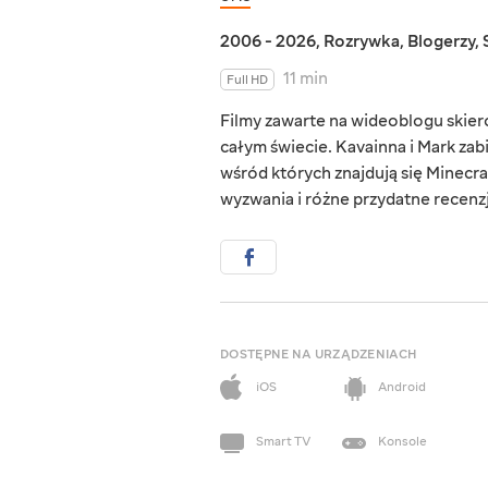
2006 - 2026
,
Rozrywka
,
Blogerzy
,
11 min
Full HD
Filmy zawarte na wideoblogu skie
całym świecie. Kavainna i Mark zab
wśród których znajdują się Minecraf
wyzwania i różne przydatne recenzj
DOSTĘPNE NA URZĄDZENIACH
iOS
Android
Smart TV
Konsole