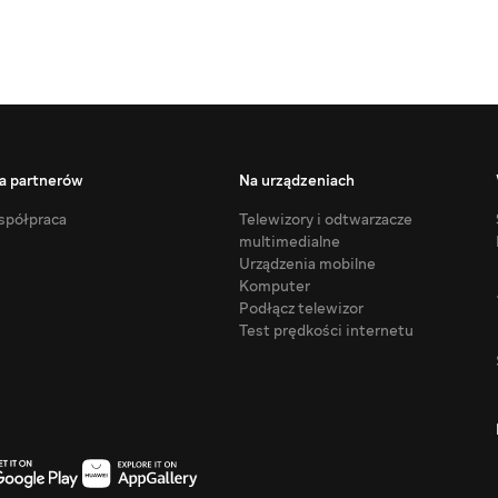
a partnerów
Na urządzeniach
półpraca
Telewizory i odtwarzacze
multimedialne
Urządzenia mobilne
Komputer
Podłącz telewizor
Test prędkości internetu