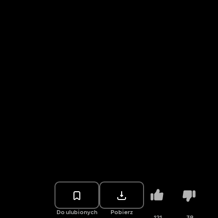
Do ulubionych
Pobierz
121
38