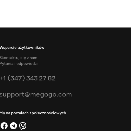
Wsparcie użytkowników
Skontaktuj się z nami
Pytania i odpowiedzi
+1 (347) 343 27 82
support@megogo.com
My na portalach społecznościowych