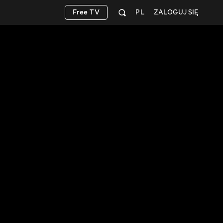
Free TV
PL
ZALOGUJ SIĘ