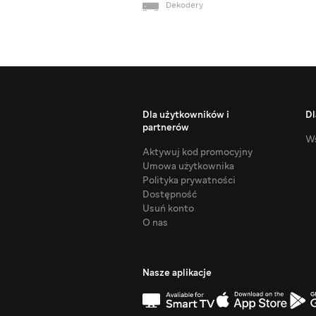
Dekodery
Dla użytkowników i
Dl
partnerów
Ws
Aktywuj kod promocyjny
Umowa użytkownika
Polityka prywatności
Dostępność
Usuń konto
O nas
Nasze aplikacje