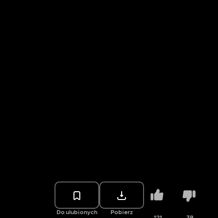
Do ulubionych
Pobierz
121
38