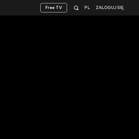
Free TV
PL
ZALOGUJ SIĘ