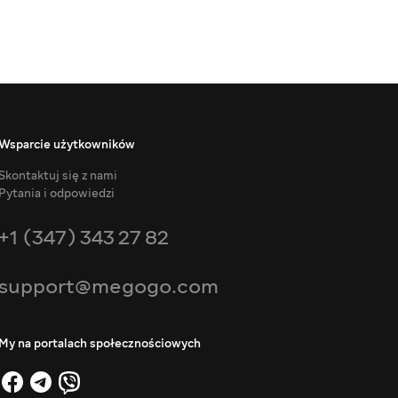
Wsparcie użytkowników
Skontaktuj się z nami
Pytania i odpowiedzi
+1 (347) 343 27 82
support@megogo.com
My na portalach społecznościowych