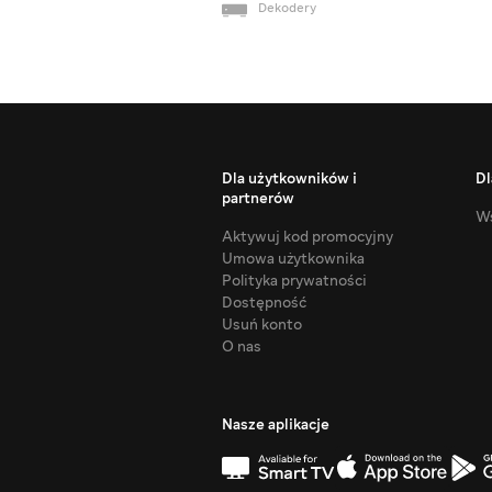
Dekodery
Dla użytkowników i
Dl
partnerów
Ws
Aktywuj kod promocyjny
Umowa użytkownika
Polityka prywatności
Dostępność
Usuń konto
O nas
Nasze aplikacje