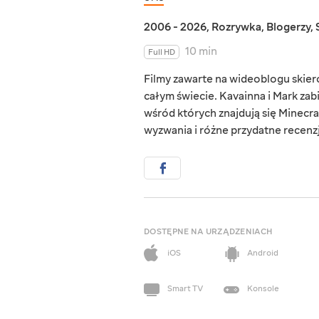
2006 - 2026
,
Rozrywka
,
Blogerzy
,
10 min
Full HD
Filmy zawarte na wideoblogu skie
całym świecie. Kavainna i Mark zab
wśród których znajdują się Minecraf
wyzwania i różne przydatne recenzj
DOSTĘPNE NA URZĄDZENIACH
iOS
Android
Smart TV
Konsole