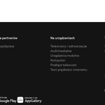
a partnerów
Na urządzeniach
półpraca
Telewizory i odtwarzacze
multimedialne
Urządzenia mobilne
Komputer
Podłącz telewizor
Test prędkości internetu