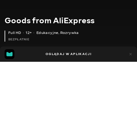
Goods from AliExpress
Full HD
12+
Edukacyjne
,
Rozrywka
BEZPŁATNIE
11
5
OGLĄDAJ W APLIKACJI
Dodano do ulubionych
UDOSTĘPNIJ
Sezon 1
Sezon 2
Sezon 3
Sezon 4
Sezon 5
Sezon 
Facebook
Kopiuj link
НАБІР ТРИМАЧІВ ДЛЯ СПЕЦІЙ
ТРЕНУВАЛЬНІ ЛЯМКИ
2020 - 2025
,
Ukraina
Edukacyjne
,
Rozrywka