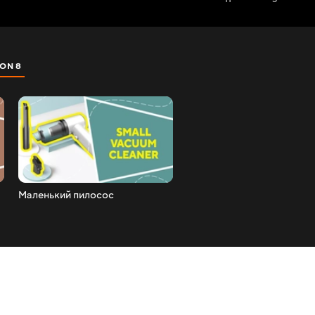
ON 8
SEZON 9
SEZON 10
SEZON 11
Маленький пилосос
Паровий камін