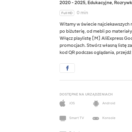
2020 - 2025
,
Edukacyjne
,
Rozryw
0 min
Full HD
Witamy w świecie najciekawszych rz
po biżuterię, od mebli po materiał
Włącz playlistę [M] AliExpress Goo
promocjach. Stwórz własną listę za
kod QR podczas oglądania, przejdź d
DOSTĘPNE NA URZĄDZENIACH
iOS
Android
Smart TV
Konsole