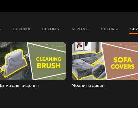
3
SEZON 4
SEZON 5
SEZON 6
SEZON 7
SEZ
Щітка для чищення
Чохли на диван