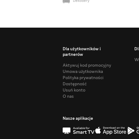
Dekodery
Dla użytkowników i
Dl
partnerów
Ws
Aktywuj kod promocyjny
Umowa użytkownika
Polityka prywatności
Dostępność
Usuń konto
O nas
Nasze aplikacje