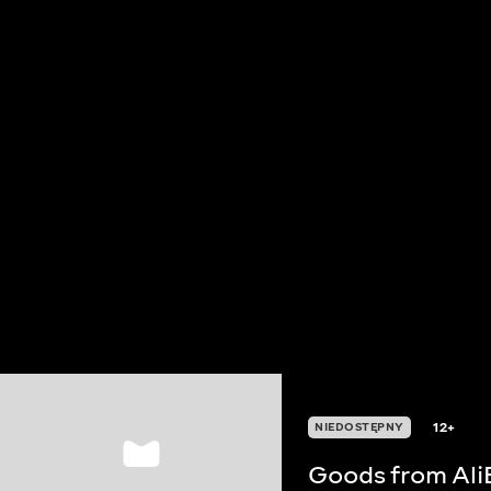
12+
NIEDOSTĘPNY
Goods from Ali