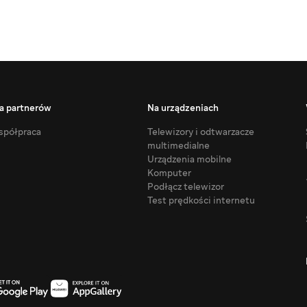
a partnerów
Na urządzeniach
półpraca
Telewizory i odtwarzacze
multimedialne
Urządzenia mobilne
Komputer
Podłącz telewizor
Test prędkości internetu