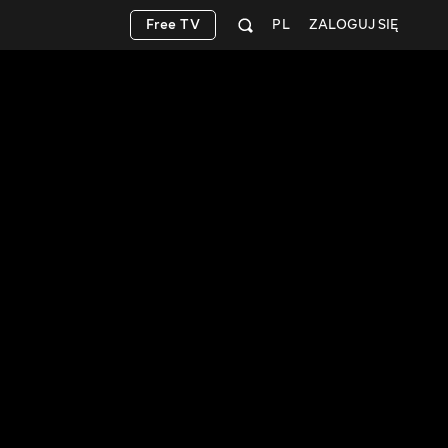
Free TV
PL
ZALOGUJ SIĘ