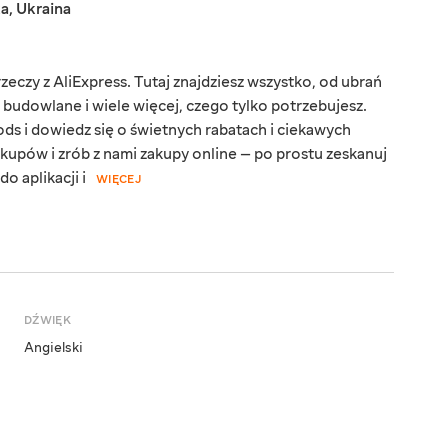
ka
,
Ukraina
eczy z AliExpress. Tutaj znajdziesz wszystko, od ubrań
y budowlane i wiele więcej, czego tylko potrzebujesz.
ds i dowiedz się o świetnych rabatach i ciekawych
kupów i zrób z nami zakupy online — po prostu zeskanuj
o aplikacji i
WIĘCEJ
DŹWIĘK
Angielski