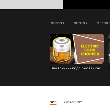
SEZON 1
SEZON 2
SEZON 
Електричний подрібнювач їжі
OPIS
ZWIASTUNY