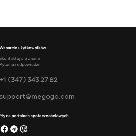
Wsparcie użytkowników
Skontaktuj się z nami
Pytania i odpowiedzi
+1 (347) 343 27 82
support@megogo.com
My na portalach społecznościowych