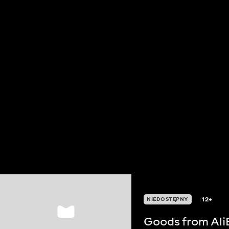
12+
NIEDOSTĘPNY
Goods from Ali