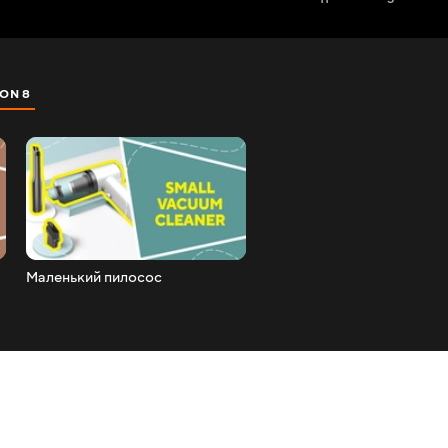
ON 8
SEZON 9
SEZON 10
SEZON 11
Маленький пилосос
Паровий камін