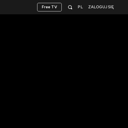
Free TV
PL
ZALOGUJ SIĘ