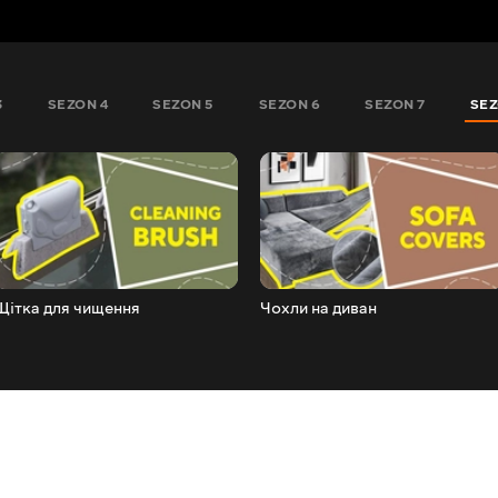
3
SEZON 4
SEZON 5
SEZON 6
SEZON 7
SEZ
Щітка для чищення
Чохли на диван