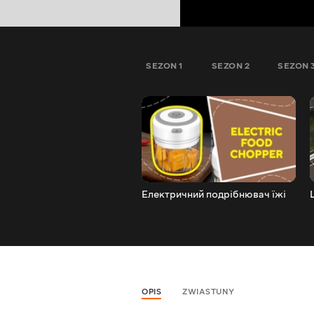
SEZON 1
SEZON 2
SEZON 
Електричний подрібнювач їжі
OPIS
ZWIASTUNY