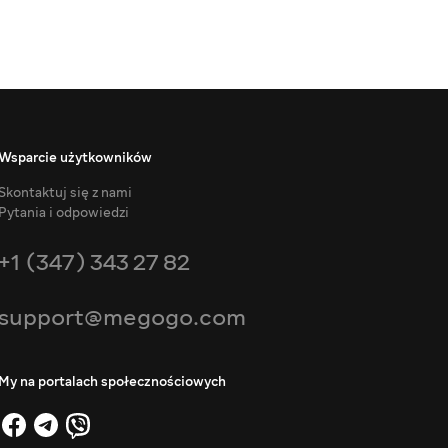
Wsparcie użytkowników
Skontaktuj się z nami
Pytania i odpowiedzi
+1 (347) 343 27 82
support@megogo.com
My na portalach społecznościowych