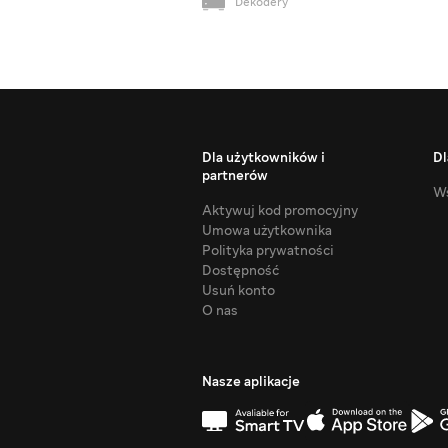
Dekodery
Dla użytkowników i
Dl
partnerów
Ws
Aktywuj kod promocyjny
Umowa użytkownika
Polityka prywatności
Dostępność
Usuń konto
O nas
Nasze aplikacje