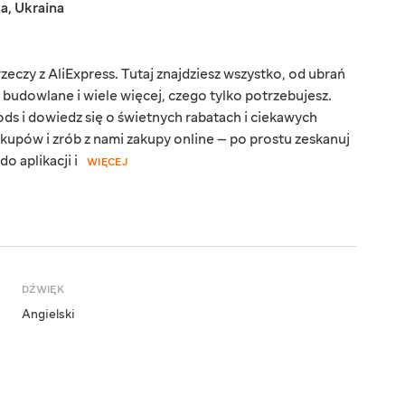
ka
,
Ukraina
eczy z AliExpress. Tutaj znajdziesz wszystko, od ubrań
y budowlane i wiele więcej, czego tylko potrzebujesz.
ds i dowiedz się o świetnych rabatach i ciekawych
kupów i zrób z nami zakupy online — po prostu zeskanuj
o aplikacji i
WIĘCEJ
DŹWIĘK
Angielski