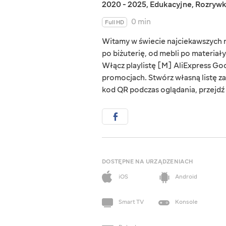
2020 - 2025
,
Edukacyjne
,
Rozryw
0 min
Full HD
Witamy w świecie najciekawszych rz
po biżuterię, od mebli po materiał
Włącz playlistę [M] AliExpress Goo
promocjach. Stwórz własną listę za
kod QR podczas oglądania, przejdź d
DOSTĘPNE NA URZĄDZENIACH
iOS
Android
Smart TV
Konsole