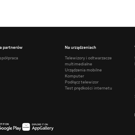
a partnerów
Na urządzeniach
półpraca
Telewizory i odtwarzacze
multimedialne
Urządzenia mobilne
Komputer
Podłącz telewizor
Test prędkości internetu