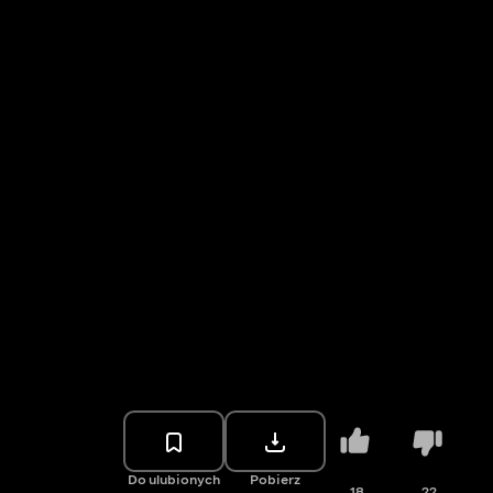
Do ulubionych
Pobierz
18
22