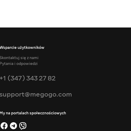
Wsparcie użytkowników
Skontaktuj się z nami
Pytania i odpowiedzi
+1 (347) 343 27 82
support@megogo.com
My na portalach społecznościowych