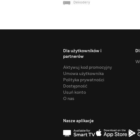
Dekodery
Dla użytkowników i
Dl
partnerów
Ws
Aktywuj kod promocyjny
Umowa użytkownika
Polityka prywatności
Dostępność
Usuń konto
O nas
Nasze aplikacje