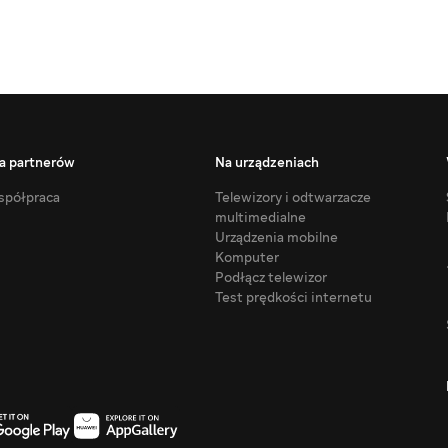
a partnerów
Na urządzeniach
półpraca
Telewizory i odtwarzacze
multimedialne
Urządzenia mobilne
Komputer
Podłącz telewizor
Test prędkości internetu