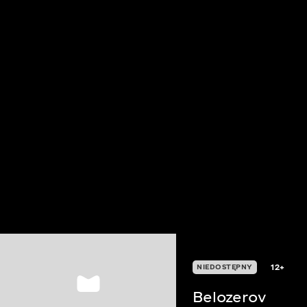
12+
NIEDOSTĘPNY
Belozerov