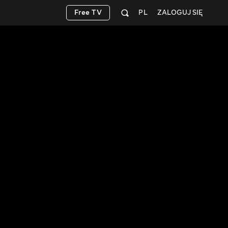
Free TV
PL
ZALOGUJ SIĘ