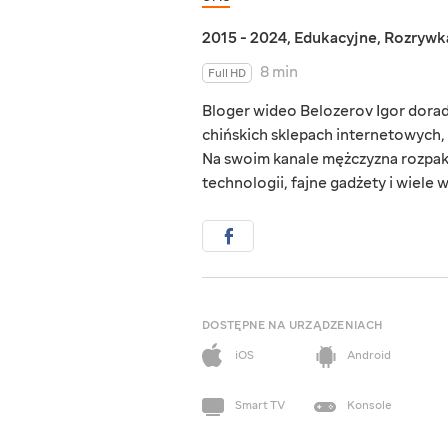
2015 - 2024
,
Edukacyjne
,
Rozrywk
8 min
Full HD
Bloger wideo Belozerov Igor dora
chińskich sklepach internetowych, 
Na swoim kanale mężczyzna rozpak
technologii, fajne gadżety i wiele w
DOSTĘPNE NA URZĄDZENIACH
iOS
Android
Smart TV
Konsole