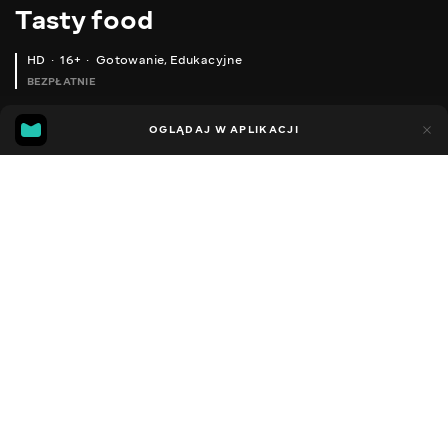
Тasty food
HD
16+
Gotowanie
,
Edukacyjne
BEZPŁATNIE
45
15
OGLĄDAJ W APLIKACJI
Dodano do ulubionych
UDOSTĘPNIJ
Różne
Facebook
Kopiuj link
DISH IN THE OVEN! SO DELICIOUS THAT I WANT TO EAT AT LEAST EVERY DAY!
FAST CUCUMBER SNACK! CRUNCHY PICKLES TO SNACK TO ANY MEAL!
2013 - 2025
,
Ukraina
Gotowanie
,
Edukacyjne
,
Blogerzy
DŹWIĘK