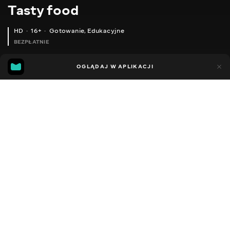
Тasty food
HD
16+
Gotowanie
,
Edukacyjne
BEZPŁATNIE
45
15
OGLĄDAJ W APLIKACJI
Dodano do ulubionych
UDOSTĘPNIJ
Różne
Facebook
Kopiuj link
DELICIOUS ROASTED VEGETABLES
DELICIOUS ZUCCHINI CAKE! GREAT ZUCCHINI APPETIZER!
2013 - 2025
,
Ukraina
Gotowanie
,
Edukacyjne
,
Blogerzy
DŹWIĘK