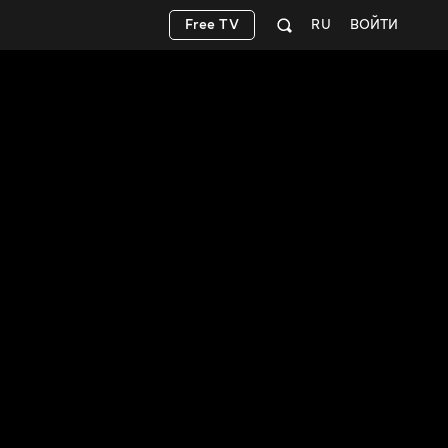
Free TV
RU
ВОЙТИ