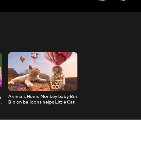
g
Animals Home Monkey baby Bin
Monkey Bin Bin Love Rabb
,
Bin on balloons helps Little Cat
Poodle Rescue Abandone
fruit farm so cute
Ducklings Puppies Cute