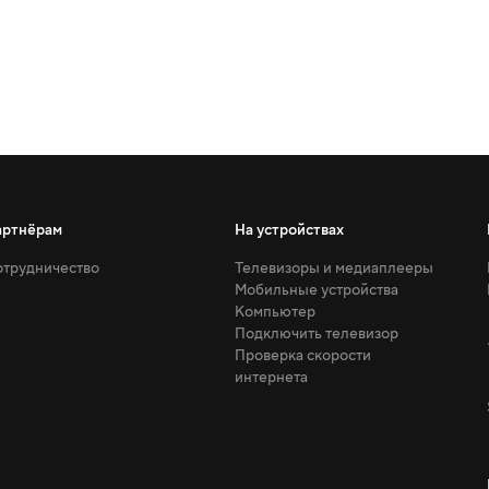
артнёрам
На устройствах
трудничество
Телевизоры и медиаплееры
Мобильные устройства
Компьютер
Подключить телевизор
Проверка скорости
интернета