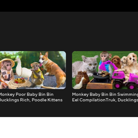
Monkey Poor Baby Bin Bin
Monkey Baby Bin Bin Swimmin
Ducklings Rich, Poodle Kittens
Eel CompilationTruk, Ducklings
Puppy in the farm
Poodle Puppy in the garden