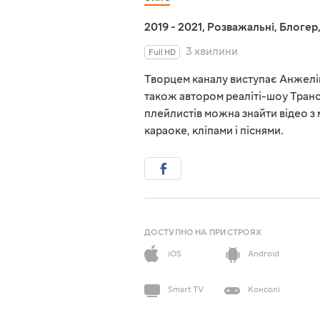
2019 - 2021
,
Розважальні
,
Блогер
3 хвилини
Full HD
Творцем каналу виступає Анжелік
також автором реаліті-шоу Транс
плейлистів можна знайти відео з
караоке, кліпами і піснями.
ДОСТУПНО НА ПРИСТРОЯХ
iOS
Android
Smart TV
Консолі