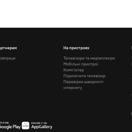
артнерам
На пристроях
івпраця
Телевізори та медіаплеєри
Мобільні пристрої
Комп'ютер
Підключити телевізор
Перевірка швидкості
інтернету