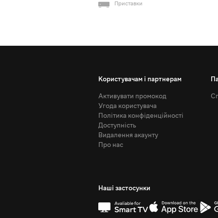
Приставки
Користувачам і партнерам
П
Активувати промокод
Сп
Угода користувача
Політика конфіденційності
Доступність
Видалення акаунту
Про нас
Наші застосунки