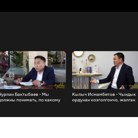
Нурлан Бактыбаев - Мы
Кылыч Исмамбетов - Чындык
должны понимать, по какому
ордунан козголгончо, жалган
пути идти, Президентскому или
жарым дүйнөнү айланат Мен
Парламентскому
сиз менен сыймыктанам