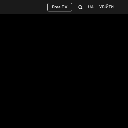
Free TV
UA
УВІЙТИ