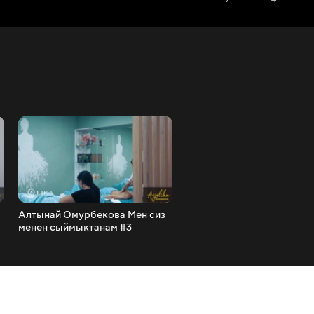
Алтынай Омурбекова Мен сиз
Асель Атабекова - Шаард
менен сыймыктанам #3
свалка жөнүндө, Шайлоо
сиз менен сыймыктанамы