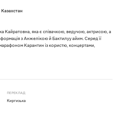
,
Казахстан
а Кайратовна, яка є співачкою, ведучою, актрисою, а
формація з Анжелікою й Бактилуу айим. Серед її
 марафоном Карантин із користю, концертами,
ПЕРЕКЛАД
Киргизька