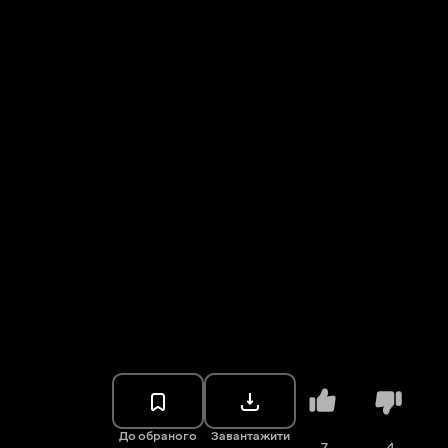
До обраного
Завантажити
7
4