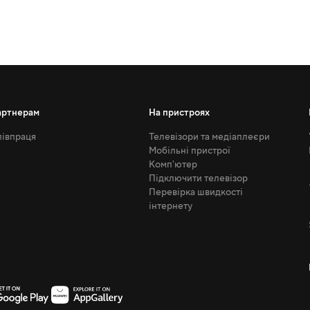
артнерам
На пристроях
івпраця
Телевізори та медіаплеєри
Мобільні пристрої
Комп'ютер
Підключити телевізор
Перевірка швидкості
інтернету