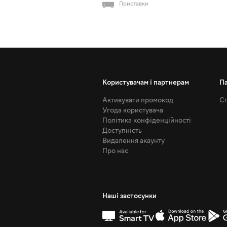
Приставки
Користувачам і партнерам
П
Активувати промокод
Сп
Угода користувача
Політика конфіденційності
Доступність
Видалення акаунту
Про нас
Наші застосунки