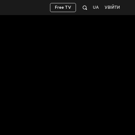
Free TV
UA
УВІЙТИ