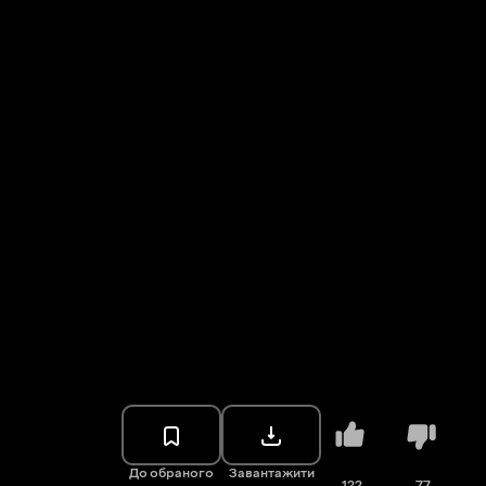
До обраного
Завантажити
122
77