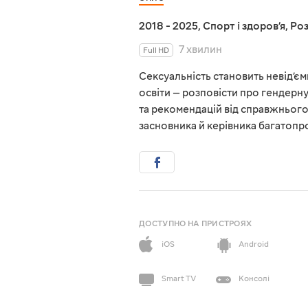
2018 - 2025
,
Спорт і здоровʼя
,
Роз
7 хвилин
Full HD
Сексуальність становить невід’є
освіти — розповісти про гендерну 
та рекомендацій від справжнього
засновника й керівника багатопро
ДОСТУПНО НА ПРИСТРОЯХ
iOS
Android
Smart TV
Консолі