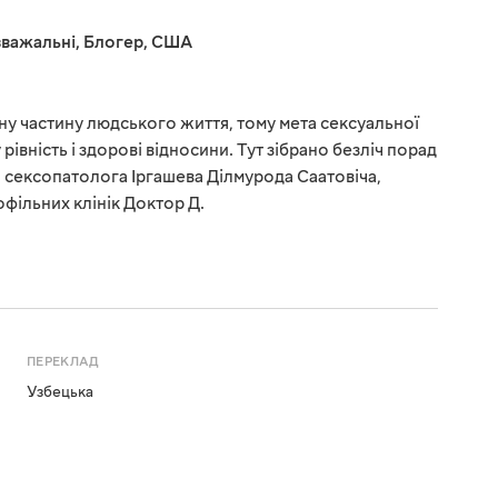
важальні
,
Блогер
,
США
мну частину людського життя, тому мета сексуальної
рівність і здорові відносини. Тут зібрано безліч порад
 сексопатолога Іргашева Ділмурода Саатовіча,
фільних клінік Доктор Д.
ПЕРЕКЛАД
Узбецька