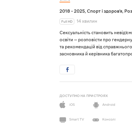
2018 - 2025
,
Спорт і здоровʼя
,
Роз
14 хвилин
Full HD
Сексуальність становить невід’є
освіти — розповісти про гендерну 
та рекомендацій від справжнього
засновника й керівника багатопро
ДОСТУПНО НА ПРИСТРОЯХ
iOS
Android
Smart TV
Консолі