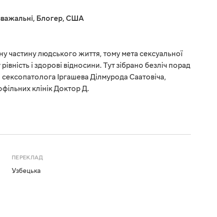
важальні
,
Блогер
,
США
мну частину людського життя, тому мета сексуальної
рівність і здорові відносини. Тут зібрано безліч порад
 сексопатолога Іргашева Ділмурода Саатовіча,
фільних клінік Доктор Д.
ПЕРЕКЛАД
Узбецька