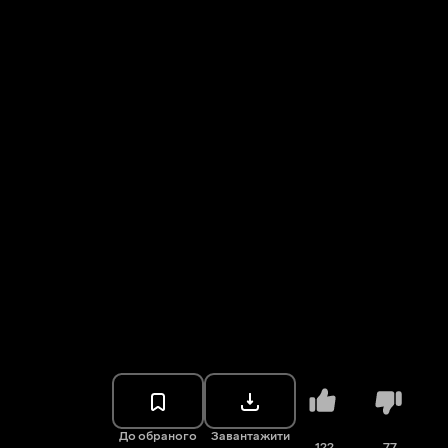
До обраного
Завантажити
122
77