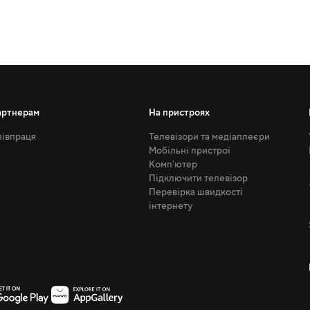
артнерам
На пристроях
івпраця
Телевізори та медіаплеєри
Мобільні пристрої
Комп'ютер
Підключити телевізор
Перевірка швидкості
інтернету