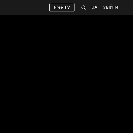
Free TV
UA
УВІЙТИ