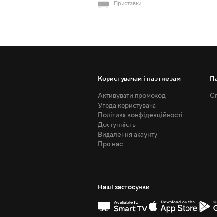
Приставки
Користувачам і партнерам
П
Активувати промокод
Сп
Угода користувача
Політика конфіденційності
Доступність
Видалення акаунту
Про нас
Наші застосунки