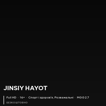
JINSIY HAYOT
Full HD
16+
Спорт і здоровʼя
,
Розважальні
MGG 2.7
БЕЗКОШТОВНО