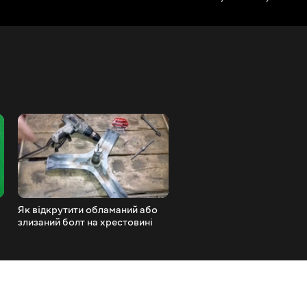
Як відкрутити обламаний або
Чому не працює вентилят
злизаний болт на хрестовині
холодильнику Ноу Фрост