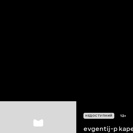
12+
НЕДОСТУПНИЙ
evgentij-p kap