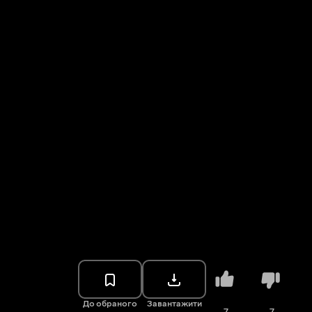
До обраного
Завантажити
7
7