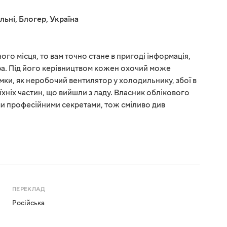
льні
,
Блогер
,
Україна
ного місця, то вам точно стане в пригоді інформація,
ра. Під його керівництвом кожен охочий може
мки, як неробочий вентилятор у холодильнику, збої в
їхніх частин, що вийшли з ладу. Власник облікового
ми професійними секретами, тож сміливо див
ПЕРЕКЛАД
Російська