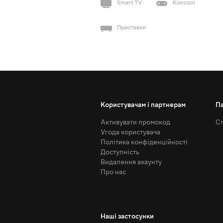
Smart TV
Консолі
Приставки
Користувачам і партнерам
П
Активувати промокод
Сп
Угода користувача
Політика конфіденційності
Доступність
Видалення акаунту
Про нас
Наші застосунки