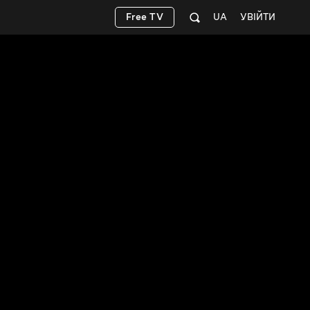
Free TV
UA
УВІЙТИ