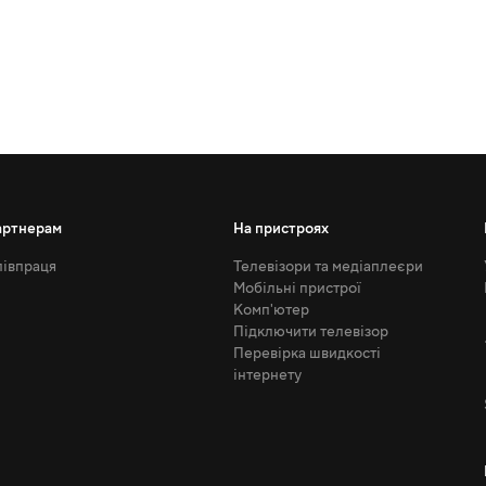
артнерам
На пристроях
івпраця
Телевізори та медіаплеєри
Мобільні пристрої
Комп'ютер
Підключити телевізор
Перевірка швидкості
інтернету