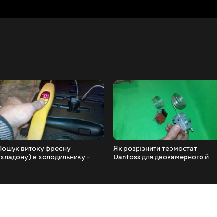
Пошук витоку фреону
Як розрізнити термостат
(хладону) в холодильнику -
Danfoss для двокамерного й
течешукач LD-100
однокамерного холодильника