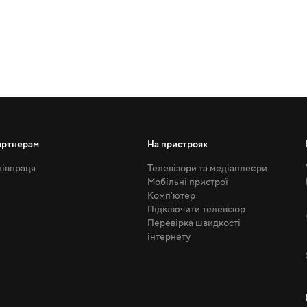
артнерам
На пристроях
івпраця
Телевізори та медіаплеєри
Мобільні пристрої
Комп'ютер
Підключити телевізор
Перевірка швидкості
інтернету