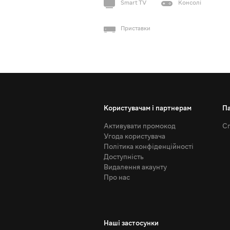
Smart TV
Консолі
Приставки
Користувачам і партнерам
П
Активувати промокод
Сп
Угода користувача
Політика конфіденційності
Доступність
Видалення акаунту
Про нас
Наші застосунки