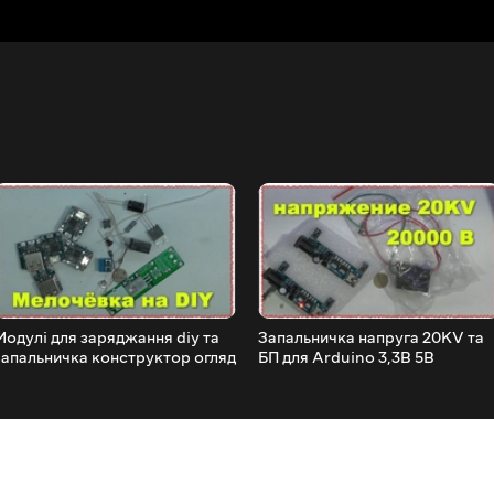
Модулі для заряджання diy та
Запальничка напруга 20KV та
запальничка конструктор огляд
БП для Arduino 3,3В 5В