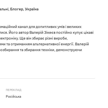
альні
,
Блогер
,
Україна
маційний канал для допитливих умів і великих
ися. Його автор Валерій Зікеєв постійно купує цікаві
лектроніку. Ще він збирає різні вироби,
ми та отриманням альтернативної енергії. Валерій
 розбирання та збирання техніки, демонструючи
ПЕРЕКЛАД
Російська