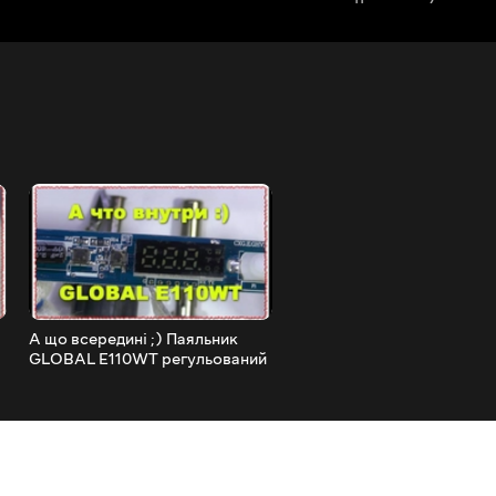
А що всередині ;) Паяльник
Зарядки мобільних 2.1A D
GLOBAL E110WT регульований
USB від прикурювача авто
температуру
тест