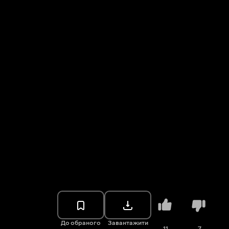
До обраного
Завантажити
11
7