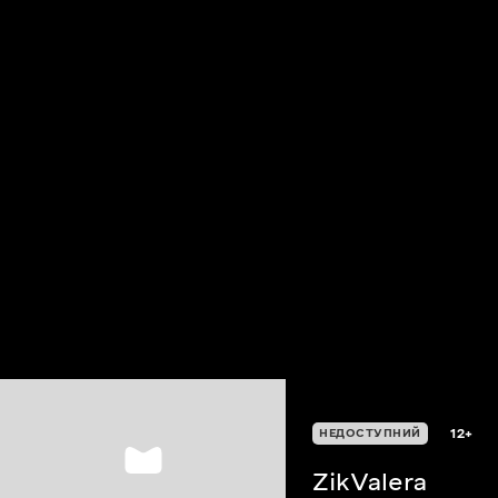
12+
НЕДОСТУПНИЙ
ZikValera