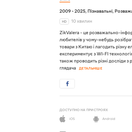
2009 - 2025
,
Пізнавальні
,
Розваж
10 хвилин
HD
ZikValera - це розважально-інфор
любителів у чому-небудь розібрат
товари з Китаю і лагодить різну е
експериментує з WI-FI технологія
також проводить різні досліди з
глядача
ДЕТАЛЬНІШЕ
ДОСТУПНО НА ПРИСТРОЯХ
iOS
Android