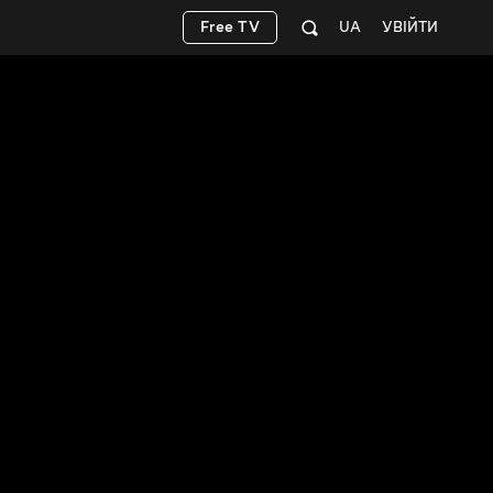
Free TV
UA
УВІЙТИ