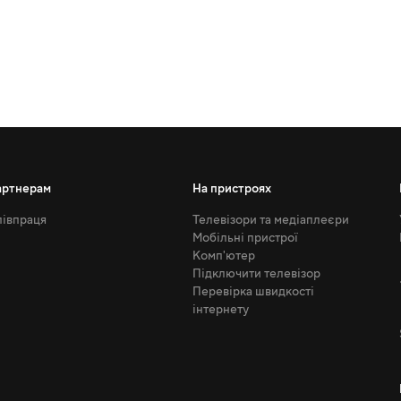
артнерам
На пристроях
івпраця
Телевізори та медіаплеєри
Мобільні пристрої
Комп'ютер
Підключити телевізор
Перевірка швидкості
інтернету