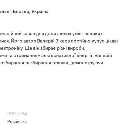
альні
,
Блогер
,
Україна
маційний канал для допитливих умів і великих
ися. Його автор Валерій Зікеєв постійно купує цікаві
лектроніку. Ще він збирає різні вироби,
ми та отриманням альтернативної енергії. Валерій
 розбирання та збирання техніки, демонструючи
ПЕРЕКЛАД
Російська