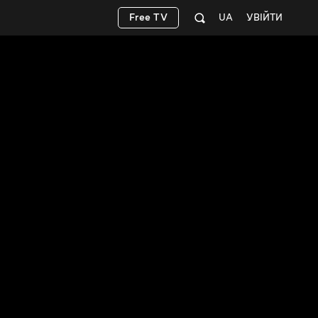
Free TV
UA
УВІЙТИ