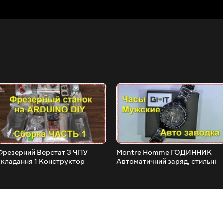
Фрезерний Верстат З ЧПУ
Montre Homme ГОДИННИК
складання 1 Конструктор
Автоматичний заряд, стильні
своїми руками DIY Arduino
але...