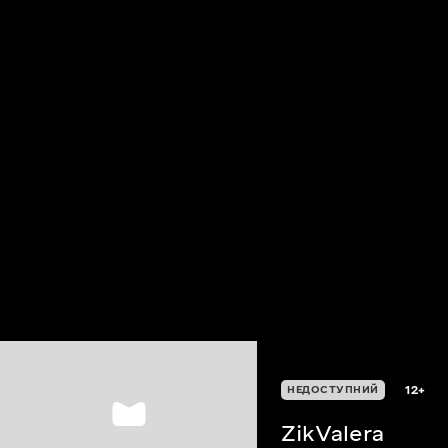
12+
НЕДОСТУПНИЙ
ZikValera