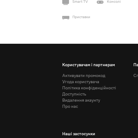
Smart TV
Консолі
Приставки
Користувачам і партнерам
П
Активувати промокод
Сп
Угода користувача
Політика конфіденційності
Доступність
Видалення акаунту
Про нас
Наші застосунки