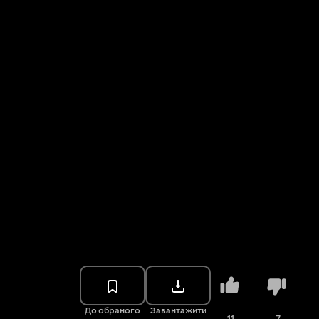
До обраного
Завантажити
11
7