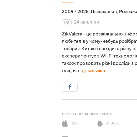
2009 - 2025
,
Пізнавальні
,
Розваж
24 хвилини
HD
ZikValera - це розважально-інфор
любителів у чому-небудь розібрат
товари з Китаю і лагодить різну е
експериментує з WI-FI технологія
також проводить різні досліди з
глядача
ДЕТАЛЬНІШЕ
ДОСТУПНО НА ПРИСТРОЯХ
iOS
Android