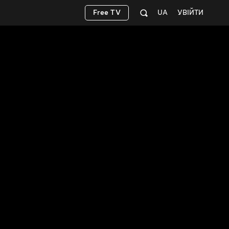
Free TV
UA
УВІЙТИ