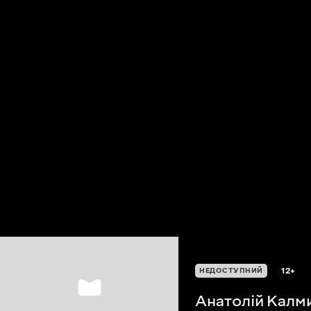
12+
НЕДОСТУПНИЙ
Анатолій Калм