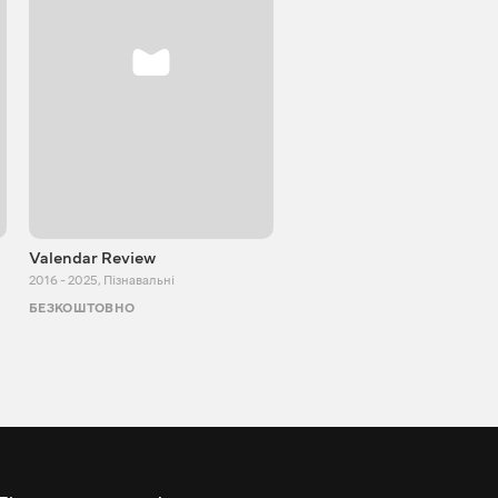
Valendar Review
ZBestReview FPV
Квадрокоптери
2016 - 2025
,
Пізнавальні
2008 - 2021
,
Пізнавальні
БЕЗКОШТОВНО
БЕЗКОШТОВНО