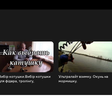
Вибір котушки.Вибір котушки
Ультралайт взимку. Окунь на
для фідера, тролінгу,
мормишку.
ультралайта.