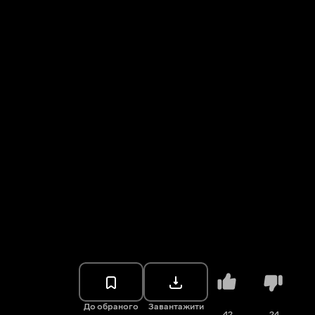
До обраного
Завантажити
42
24