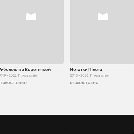
Риболовля з Воротняком
Нотатки Пілота
019 - 2022
,
Пізнавальні
2018 - 2026
,
Пізнавальні
БЕЗКОШТОВНО
БЕЗКОШТОВНО