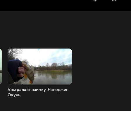
Ультралайт взимку. Наноджиг.
Ультралайт. Ловля окуня 
Окунь.
кастмастер