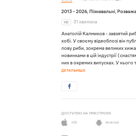
2013 - 2026
,
Пізнавальні
,
Розважа
31 хвилина
HD
Анатолій Калмиков - завзятий риб
хобі. У своєму відеоблозі він пу
лову риби, зокрема великих хижа
новинками в цій індустрії (снас
них в окремих випусках. У нього 
ДЕТАЛЬНІШЕ
ДОСТУПНО НА ПРИСТРОЯХ
iOS
Android