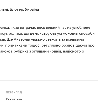
льні
,
Блогер
,
Україна
алка, який витрачає весь вільний час на улюблене
блікує ролики, що демонструють усі можливі способи
ків. Ще Анатолій уважно стежить за всілякими
тями, приманками тощо), регулярно розповідаючи про
також є рубрика з оглядами човнів, навісного о
ПЕРЕКЛАД
Російська