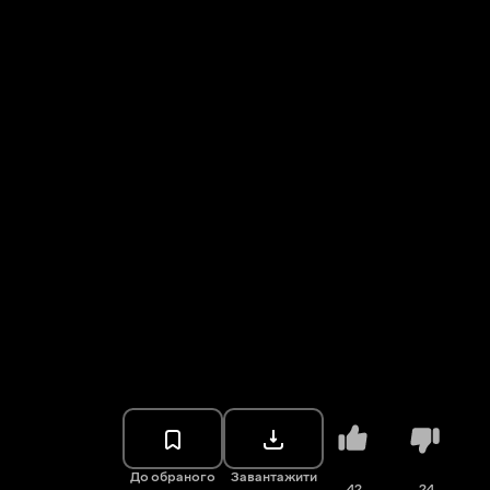
До обраного
Завантажити
42
24