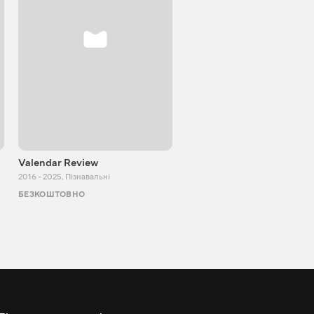
Valendar Review
ZBestReview FPV
Квадрокоптери
2016 - 2025
,
Пізнавальні
2008 - 2021
,
Пізнавальні
БЕЗКОШТОВНО
БЕЗКОШТОВНО