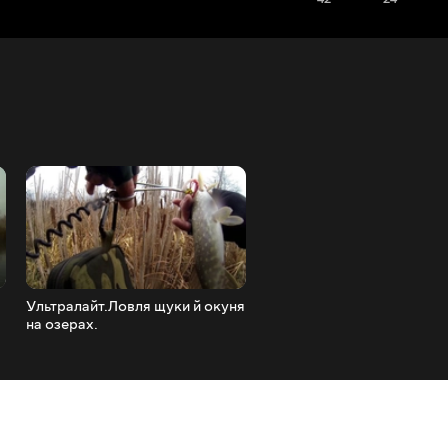
Ультралайт.Ловля щуки й окуня
Ультралайт. Ловля окуня і
на озерах.
жереха. Як не зламати спін
mp4