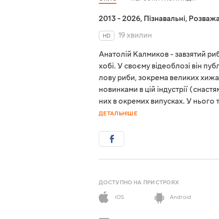
2013 - 2026
,
Пізнавальні
,
Розважа
19 хвилин
HD
Анатолій Калмиков - завзятий риб
хобі. У своєму відеоблозі він пу
лову риби, зокрема великих хижа
новинками в цій індустрії (снас
них в окремих випусках. У нього 
ДЕТАЛЬНІШЕ
ДОСТУПНО НА ПРИСТРОЯХ
iOS
Android