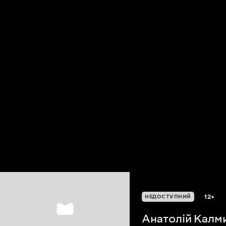
12+
НЕДОСТУПНИЙ
Анатолій Калм