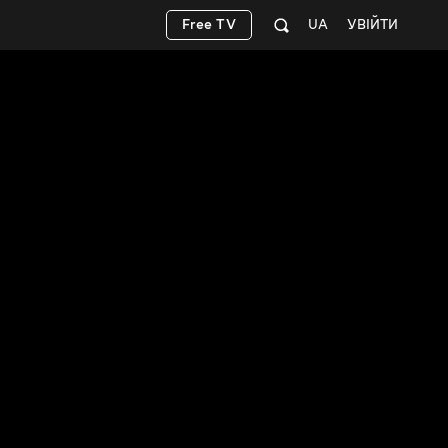
Free TV
UA
УВІЙТИ