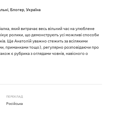
льні
,
Блогер
,
Україна
алка, який витрачає весь вільний час на улюблене
блікує ролики, що демонструють усі можливі способи
ків. Ще Анатолій уважно стежить за всілякими
тями, приманками тощо), регулярно розповідаючи про
також є рубрика з оглядами човнів, навісного о
ПЕРЕКЛАД
Російська