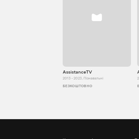
AssistanceTV
2013 - 2023
,
Пізнавальні
2
БЕЗКОШТОВНО