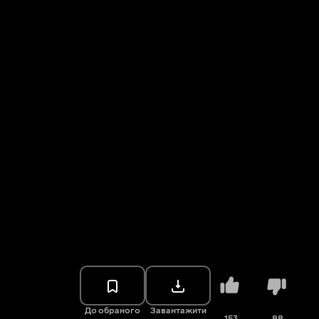
До обраного
Завантажити
153
88