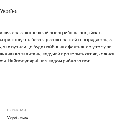
Україна
присвячена захоплюючій ловлі риби на водоймах.
користовують безліч різних снастей і споряджень, за
 яке вудилище буде найбільш ефективним у тому чи
е виникало запитань, ведучий проводить огляд кожної
мінуси. Найпопулярнішим видом рибного пол
ПЕРЕКЛАД
Українська