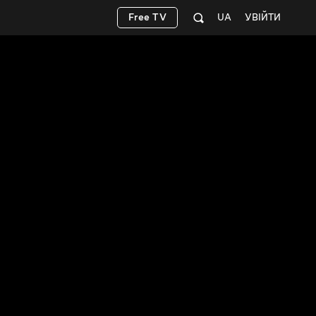
Free TV
UA
УВІЙТИ