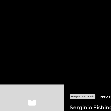
MGG
5
НЕДОСТУПНИЙ
Serginio Fishi