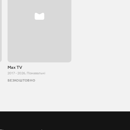
Max TV
Tasty food
2017 - 2026
,
Пізнавальні
2013 - 2025
,
Кулінарія
БЕЗКОШТОВНО
БЕЗКОШТОВНО