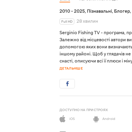
2010 - 2025
,
Пізнавальні
,
Блогер
,
28 хвилин
Full HD
Serginio Fishing TV - програма, 
Залежно від місцевості автори ви
допомогою яких вони визначають,
іншому районі. Щоб у глядачів н
снасті, описуючи всі її плюси і 
ДЕТАЛЬНІШЕ
ДОСТУПНО НА ПРИСТРОЯХ
iOS
Android