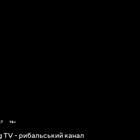
.7
16+
ng TV - рибальський канал