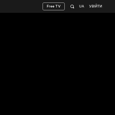
Free TV
UA
УВІЙТИ