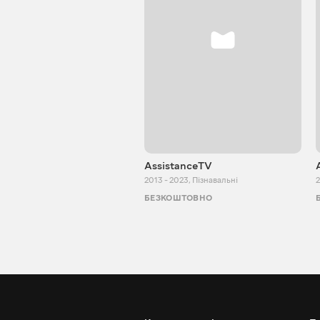
AssistanceTV
2013 - 2023
,
Пізнавальні
2
БЕЗКОШТОВНО