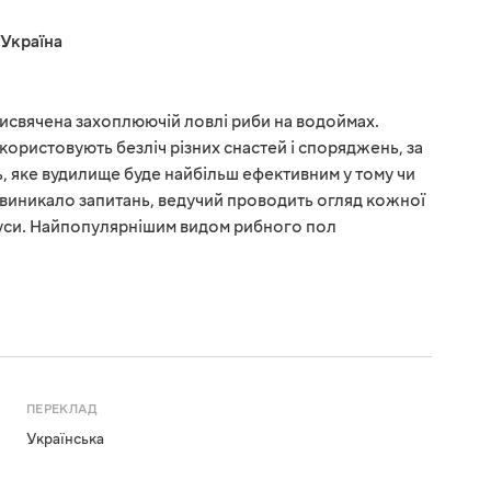
Україна
присвячена захоплюючій ловлі риби на водоймах.
користовують безліч різних снастей і споряджень, за
 яке вудилище буде найбільш ефективним у тому чи
е виникало запитань, ведучий проводить огляд кожної
мінуси. Найпопулярнішим видом рибного пол
ПЕРЕКЛАД
Українська