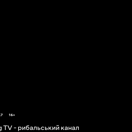
.7
16+
ng TV - рибальський канал