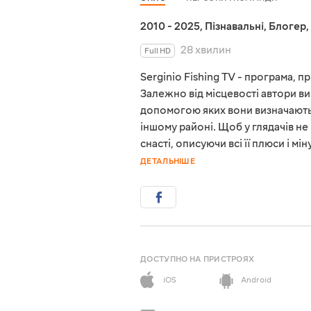
2010 - 2025
,
Пізнавальні
,
Блогер
,
28 хвилин
Full HD
Serginio Fishing TV - програма, 
Залежно від місцевості автори ви
допомогою яких вони визначають,
іншому районі. Щоб у глядачів н
снасті, описуючи всі її плюси і 
ДЕТАЛЬНІШЕ
ДОСТУПНО НА ПРИСТРОЯХ
iOS
Android