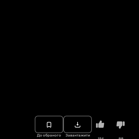
До обраного
Завантажити
154
88