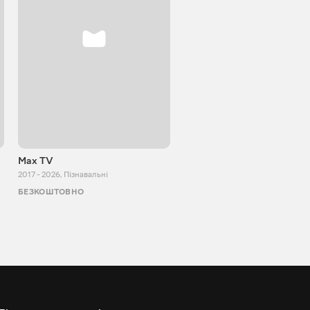
Max TV
Tasty food
2017 - 2026
,
Пізнавальні
2013 - 2025
,
Кулінарія
БЕЗКОШТОВНО
БЕЗКОШТОВНО