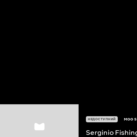
MGG
5
НЕДОСТУПНИЙ
Serginio Fishi