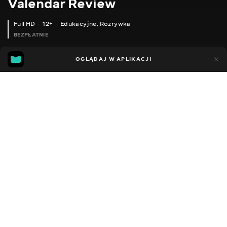
Valendar Review
Full HD
12+
Edukacyjne
,
Rozrywka
BEZPŁATNIE
13
8
OGLĄDAJ W APLIKACJI
Dodano do ulubionych
UDOSTĘPNIJ
Sezon 1
Facebook
Kopiuj link
СЕРІЯ 617
СЕРІЯ 616
2016 - 2025
,
Ukraina
Edukacyjne
,
Rozrywka
,
Blogerzy
DŹWIĘK
Rosyjski