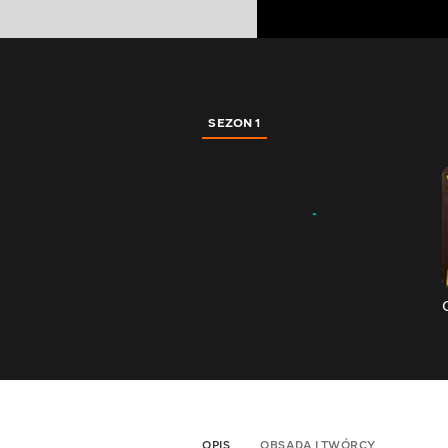
SEZON 1
OPIS
OBSADA I TWÓRCY