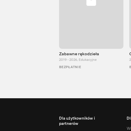
Zabawne rękodzieła
2019 - 2026
,
Edukacyjne
2
BEZPŁATNIE
Dla użytkowników i
Dl
partnerów
Ws