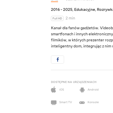
2016 - 2025
,
Edukacyjne
,
Rozrywk
2 min
Full HD
Kanał dla fanów gadżetów. Videob
smartfonach i innych elektroniczn
filmików, w których prezenter rozp
inteligentny dom, integrując z nim
DOSTĘPNE NA URZĄDZENIACH
iOS
Android
Smart TV
Konsole