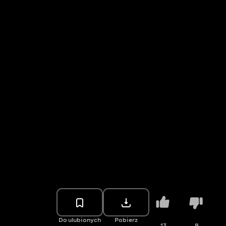
Do ulubionych
Pobierz
13
8