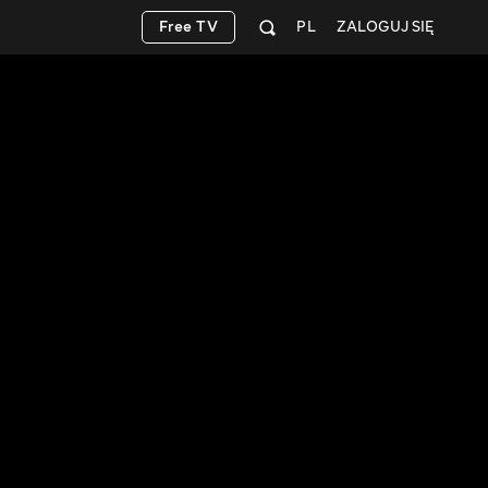
Free TV
PL
ZALOGUJ SIĘ