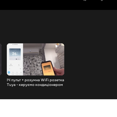
ІЧ пульт + розумна WiFi розетка
Kerui дешева сигналізація
Tuya - керуємо кондиціонером
ревун з можливістю
розумний дім
підключення датчиків