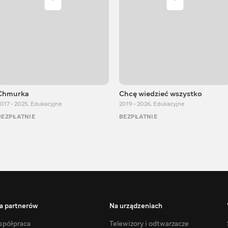
Chmurka
Chcę wiedzieć wszystko
017 - 2025
,
Edukacyjne
2019 - 2026
,
Edukacyjne
BEZPŁATNIE
BEZPŁATNIE
a partnerów
Na urządzeniach
półpraca
Telewizory i odtwarzacze