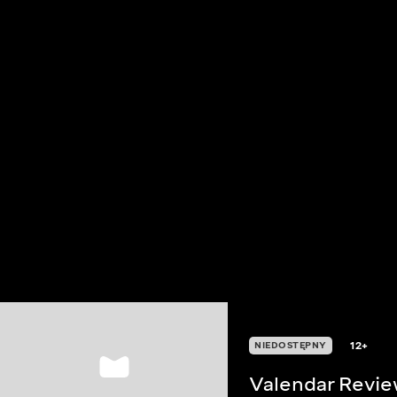
12+
NIEDOSTĘPNY
Valendar Revi