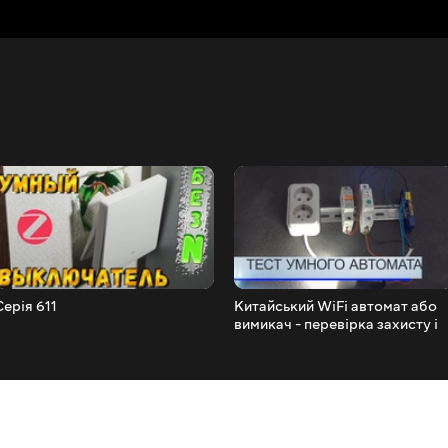
Серія 611
Китайський WiFi автомат або
вимикач - перевірка захисту і
нутрощів