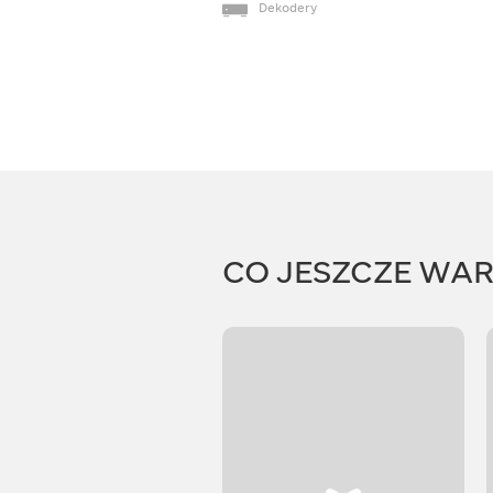
Dekodery
CO JESZCZE WA