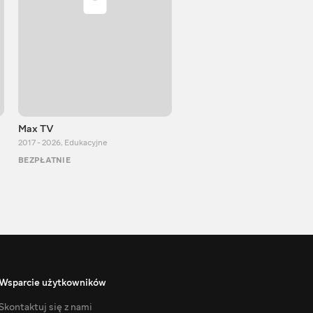
Max TV
VITALIJ NEWS
2017 - 2026
,
Edukacyjne
2012 - 2026
,
Edukacyjne
BEZPŁATNIE
BEZPŁATNIE
Wsparcie użytkowników
Skontaktuj się z nami