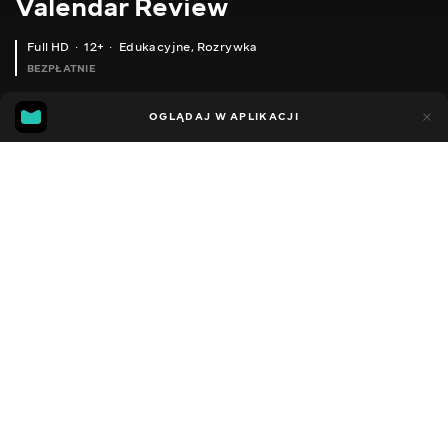
Valendar Review
Full HD
12+
Edukacyjne
,
Rozrywka
BEZPŁATNIE
13
8
OGLĄDAJ W APLIKACJI
Dodano do ulubionych
UDOSTĘPNIJ
Sezon 1
Facebook
Kopiuj link
ДЕТАЛЬНИЙ ОГЛЯД XIAOMI AMAZFIT BIP S - ПОКРАЩЕНА МОДЕЛЬ НАЙКРАЩИХ РОЗУМНИХ ГОДИННИКІВ
ОГЛЯД MUTTUS SONIC ELECTRIC TOOTHBRUSH ЕЛЕКТРИЧНА ЗУБНА ЩІТКА
2016 - 2025
,
Ukraina
Edukacyjne
,
Rozrywka
,
Blogerzy
DŹWIĘK
Rosyjski