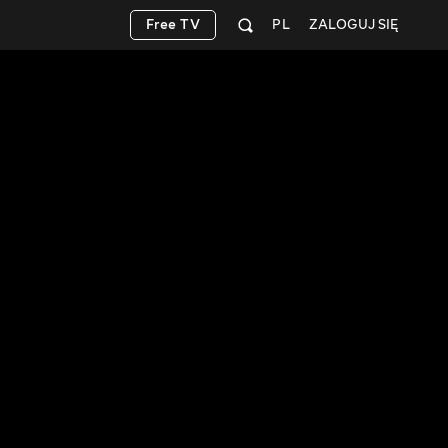
Free TV
PL
ZALOGUJ SIĘ