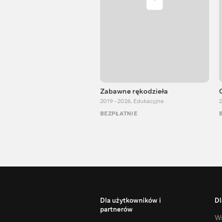
Zabawne rękodzieła
2019 - 2026
,
Edukacyjne
2
BEZPŁATNIE
Dla użytkowników i
Dl
partnerów
Ws