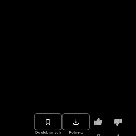
Do ulubionych
Pobierz
13
8