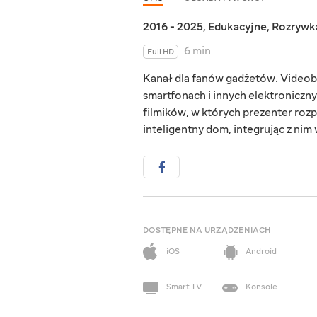
2016 - 2025
,
Edukacyjne
,
Rozrywk
6 min
Full HD
Kanał dla fanów gadżetów. Videob
smartfonach i innych elektroniczn
filmików, w których prezenter rozp
inteligentny dom, integrując z nim
DOSTĘPNE NA URZĄDZENIACH
iOS
Android
Smart TV
Konsole