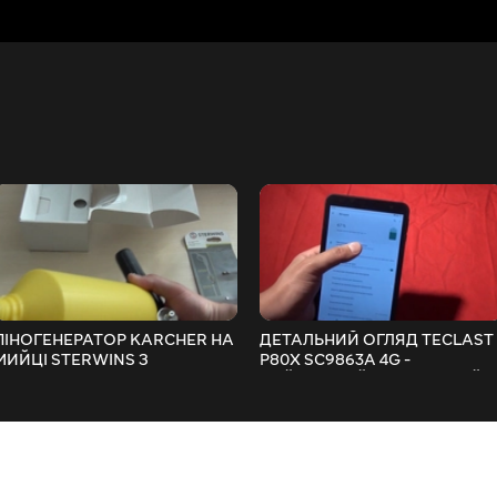
ПІНОГЕНЕРАТОР KARCHER НА
ДЕТАЛЬНИЙ ОГЛЯД TECLAST
МИЙЦІ STERWINS З
P80X SC9863A 4G -
ПЕРЕХІДНОЮ НАСАДКОЮ
НАЙКРАЩИЙ БЮДЖЕТНИЙ
ПЛАНШЕТ