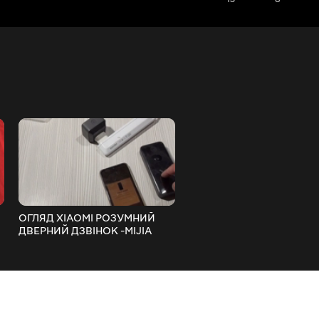
ОГЛЯД XIAOMI РОЗУМНИЙ
ОГЛЯД XIAOMI DUKA Littl
ДВЕРНИЙ ДЗВІНОК -MIJIA
РОЗУМНА ЕЛЕКТРОННА
SMART DOORBELL 2
РУЛЕТКА З ПАМ'ЯТЬЮ