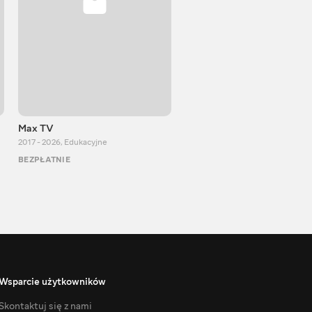
Max TV
VITALIJ NEWS
2017 - 2026
,
Edukacyjne
2012 - 2026
,
Edukacyjne
BEZPŁATNIE
BEZPŁATNIE
Wsparcie użytkowników
Skontaktuj się z nami