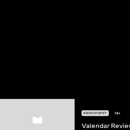
12+
NIEDOSTĘPNY
Valendar Revi