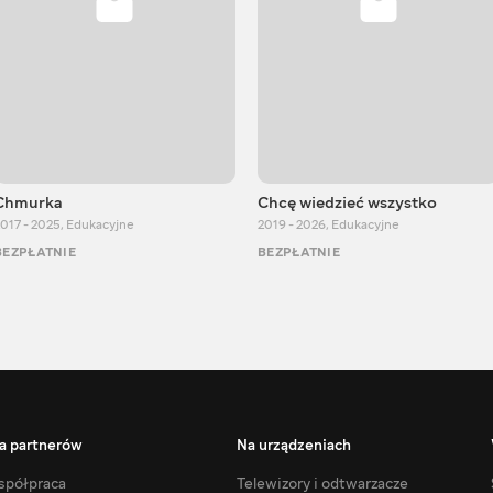
Chmurka
Chcę wiedzieć wszystko
017 - 2025
,
Edukacyjne
2019 - 2026
,
Edukacyjne
BEZPŁATNIE
BEZPŁATNIE
a partnerów
Na urządzeniach
półpraca
Telewizory i odtwarzacze