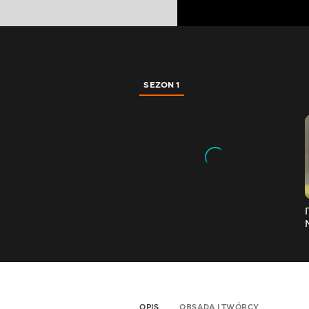
SEZON 1
OPIS
OBSADA I TWÓRCY