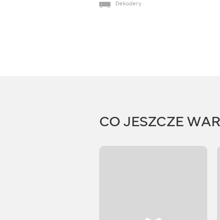
Dekodery
CO JESZCZE WA