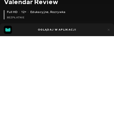
Valendar Review
Full HD
12+
Edukacyjne
,
Rozrywka
BEZPŁATNIE
13
8
OGLĄDAJ W APLIKACJI
Dodano do ulubionych
UDOSTĘPNIJ
Sezon 1
Facebook
Kopiuj link
ОГЛЯД DIBEA DW200 РУЧНИЙ БЕЗДРОТОВИЙ ПИЛОСОС ІЗ ТУРБОЩІТКОЮ
ОГЛЯД CHOETECH КОМПАКТНА СОНЯЧНА ЗАРЯДКА 14 ВТ - ТЕСТ
2016 - 2025
,
Ukraina
Edukacyjne
,
Rozrywka
,
Blogerzy
DŹWIĘK
Rosyjski