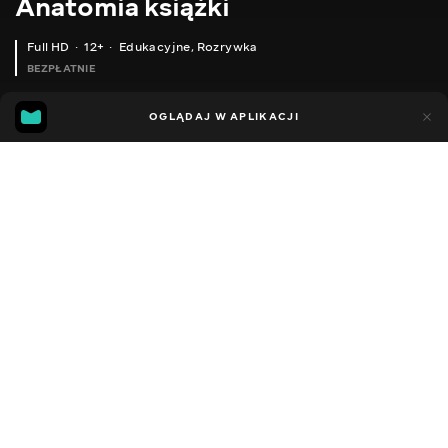
Anatomia książki
Full HD
12+
Edukacyjne
,
Rozrywka
BEZPŁATNIE
20
7
OGLĄDAJ W APLIKACJI
Dodano do ulubionych
UDOSTĘPNIJ
Sezon 1
Facebook
Kopiuj link
ODCINEK 12
ODCINEK 13
2016 - 2021
,
Ukraina
Edukacyjne
,
Rozrywka
,
Blogerzy
DŹWIĘK
Ukraiński