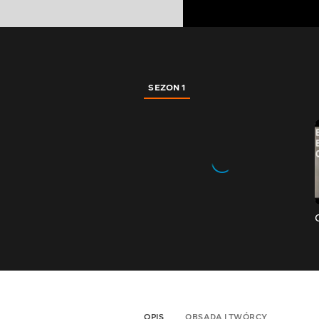
SEZON 1
OPIS
OBSADA I TWÓRCY