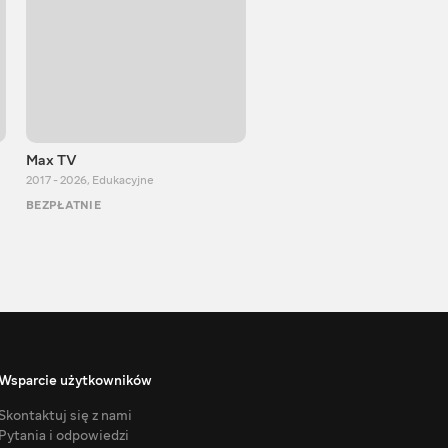
Max TV
VITALIJ NEWS
2017 - 2026
,
Edukacyjne
2012 - 2026
,
Edukacyjne
BEZPŁATNIE
BEZPŁATNIE
Wsparcie użytkowników
Skontaktuj się z nami
Pytania i odpowiedzi