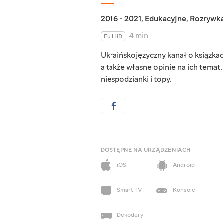
2016 - 2021
,
Edukacyjne
,
Rozrywk
4 min
Full HD
Ukraińskojęzyczny kanał o ksiązka
a także własne opinie na ich temat. 
niespodzianki i topy.
DOSTĘPNE NA URZĄDZENIACH
iOS
Android
Smart TV
Konsole
Dekodery