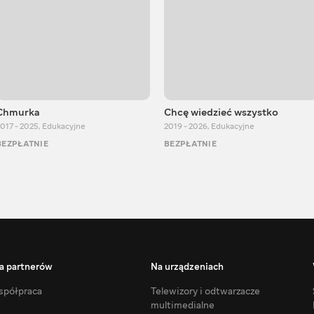
Chmurka
Chcę wiedzieć wszystko
017 - 2025
,
Edukacyjne
2019 - 2026
,
Edukacyjne
BEZPŁATNIE
BEZPŁATNIE
a partnerów
Na urządzeniach
półpraca
Telewizory i odtwarzacze
multimedialne