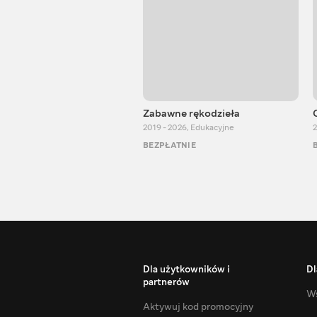
Zabawne rękodzieła
2019 - 2026
,
Edukacyjne
2
BEZPŁATNIE
Dla użytkowników i
Dl
partnerów
Ws
Aktywuj kod promocyjny