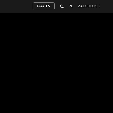
Free TV
PL
ZALOGUJ SIĘ