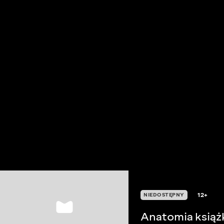
12+
NIEDOSTĘPNY
Anatomia książ