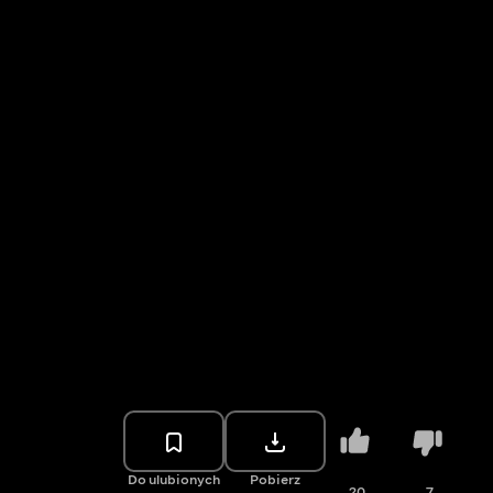
Do ulubionych
Pobierz
20
7