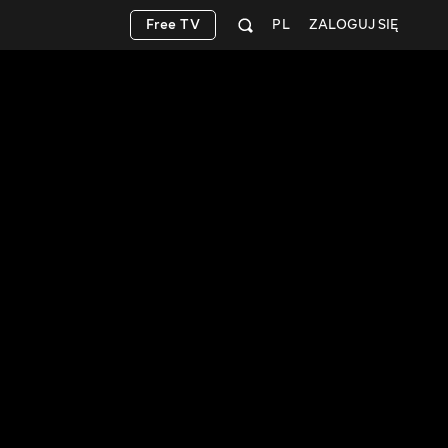
Free TV
PL
ZALOGUJ SIĘ