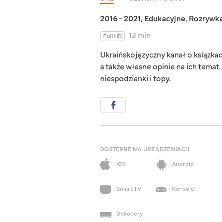
2016 - 2021
,
Edukacyjne
,
Rozrywk
13 min
Full HD
Ukraińskojęzyczny kanał o ksiązka
a także własne opinie na ich temat. 
niespodzianki i topy.
DOSTĘPNE NA URZĄDZENIACH
iOS
Android
Smart TV
Konsole
Dekodery