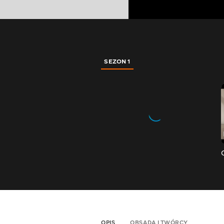
SEZON 1
OPIS
OBSADA I TWÓRCY