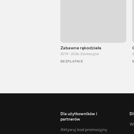
Zabawne rękodzieła
2019 - 2026
,
Edukacyjne
2
BEZPŁATNIE
Dla użytkowników i
Dl
partnerów
Ws
Aktywuj kod promocyjny