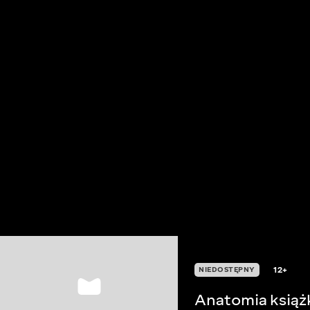
12+
NIEDOSTĘPNY
Anatomia książ