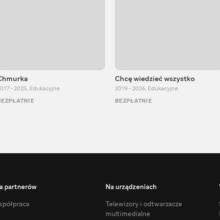
Chmurka
Chcę wiedzieć wszystko
017 - 2025
,
Edukacyjne
2019 - 2026
,
Edukacyjne
BEZPŁATNIE
BEZPŁATNIE
a partnerów
Na urządzeniach
półpraca
Telewizory i odtwarzacze
multimedialne