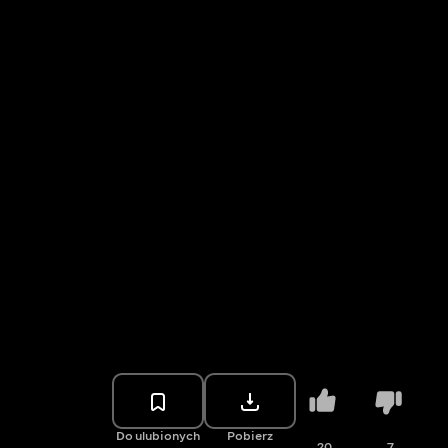
Do ulubionych
Pobierz
20
7