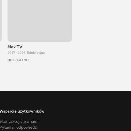
Max TV
VITALIJ NEWS
2017 - 2026
,
Edukacyjne
2012 - 2026
,
Edukacyjne
BEZPŁATNIE
BEZPŁATNIE
Wsparcie użytkowników
Skontaktuj się z nami
Pytania i odpowiedzi