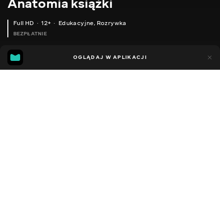
Anatomia książki
Full HD
12+
Edukacyjne
,
Rozrywka
BEZPŁATNIE
20
7
OGLĄDAJ W APLIKACJI
Dodano do ulubionych
UDOSTĘPNIJ
Sezon 1
Facebook
Kopiuj link
ODCINEK 32
ODCINEK 33
2016 - 2021
,
Ukraina
Edukacyjne
,
Rozrywka
,
Blogerzy
DŹWIĘK
Ukraiński