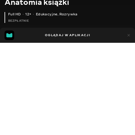
Anatomia książki
Full HD
12+
Edukacyjne
,
Rozrywka
BEZPŁATNIE
20
7
OGLĄDAJ W APLIKACJI
Dodano do ulubionych
UDOSTĘPNIJ
Sezon 1
Facebook
Kopiuj link
ODCINEK 42
ODCINEK 43
2016 - 2021
,
Ukraina
Edukacyjne
,
Rozrywka
,
Blogerzy
DŹWIĘK
Ukraiński