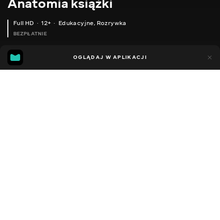
Anatomia książki
Full HD
12+
Edukacyjne
,
Rozrywka
BEZPŁATNIE
20
7
OGLĄDAJ W APLIKACJI
Dodano do ulubionych
UDOSTĘPNIJ
Sezon 1
Facebook
Kopiuj link
ODCINEK 52
ODCINEK 53
2016 - 2021
,
Ukraina
Edukacyjne
,
Rozrywka
,
Blogerzy
DŹWIĘK
Ukraiński