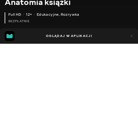
Anatomia książki
Full HD
12+
Edukacyjne
,
Rozrywka
BEZPŁATNIE
20
7
OGLĄDAJ W APLIKACJI
Dodano do ulubionych
UDOSTĘPNIJ
Sezon 1
Facebook
Kopiuj link
ODCINEK 113
ODCINEK 114
2016 - 2021
,
Ukraina
Edukacyjne
,
Rozrywka
,
Blogerzy
DŹWIĘK
Ukraiński