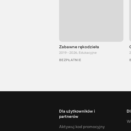
Zabawne rękodzieła
2019 - 2026
,
Edukacyjne
2
BEZPŁATNIE
Dla użytkowników i
Dl
partnerów
Ws
Aktywuj kod promocyjny