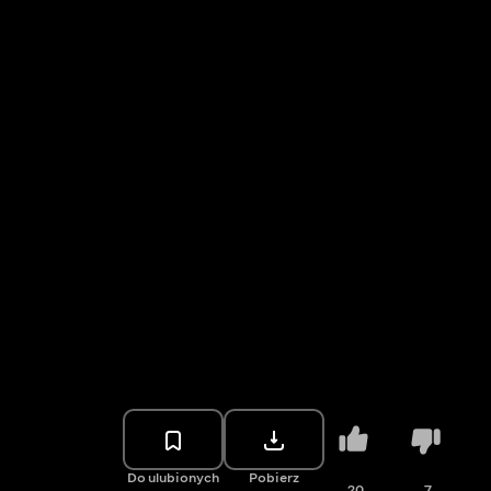
Do ulubionych
Pobierz
20
7