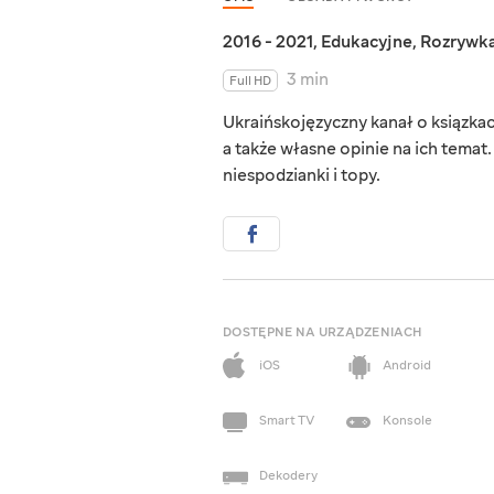
2016 - 2021
,
Edukacyjne
,
Rozrywk
3 min
Full HD
Ukraińskojęzyczny kanał o ksiązka
a także własne opinie na ich temat. 
niespodzianki i topy.
DOSTĘPNE NA URZĄDZENIACH
iOS
Android
Smart TV
Konsole
Dekodery