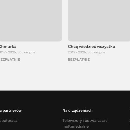
Chmurka
Chcę wiedzieć wszystko
017 - 2025
,
Edukacyjne
2019 - 2026
,
Edukacyjne
BEZPŁATNIE
BEZPŁATNIE
a partnerów
Na urządzeniach
półpraca
Telewizory i odtwarzacze
multimedialne