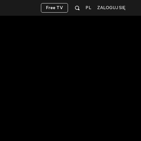
Free TV
PL
ZALOGUJ SIĘ