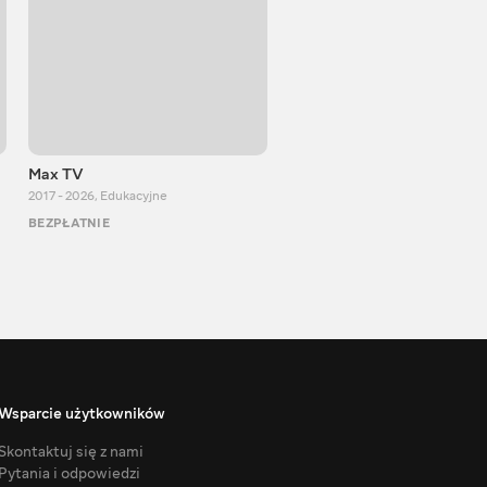
Max TV
VITALIJ NEWS
2017 - 2026
,
Edukacyjne
2012 - 2026
,
Edukacyjne
BEZPŁATNIE
BEZPŁATNIE
Wsparcie użytkowników
Skontaktuj się z nami
Pytania i odpowiedzi