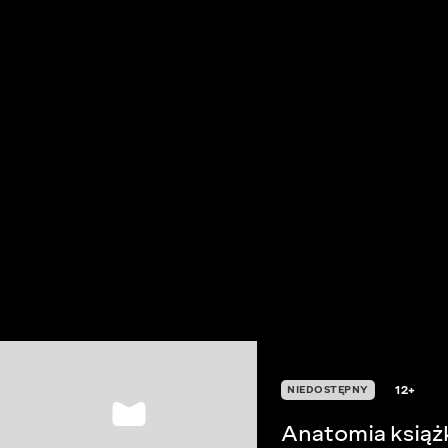
12+
NIEDOSTĘPNY
Anatomia książ